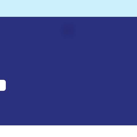
Hospic sv. Z
Pod Perštýnem 321/1
460 01 Liberec
IČO: 28700210
ID d
atové schránky: