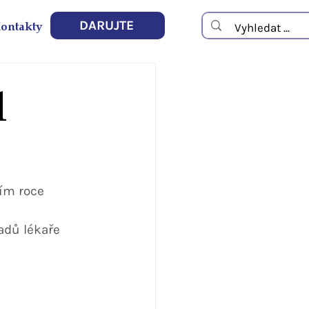
ontakty
DARUJTE
l
ím roce 
adů lékaře 