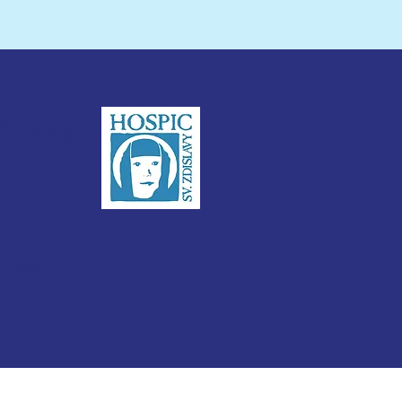
dislavy
3ijub4v