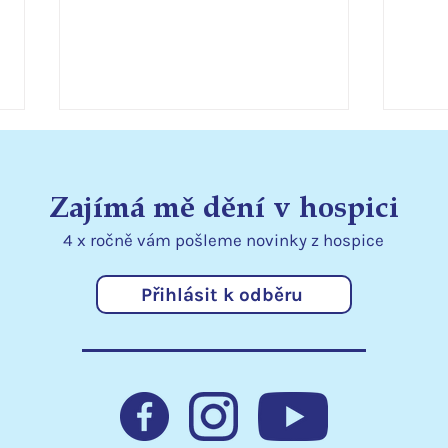
Zajímá mě dění v hospici
4 x ročně vám pošleme
novinky
z hospice
Přihlásit k odběru
Statutární město Liberec
Podě
podporuje hospic
kraj