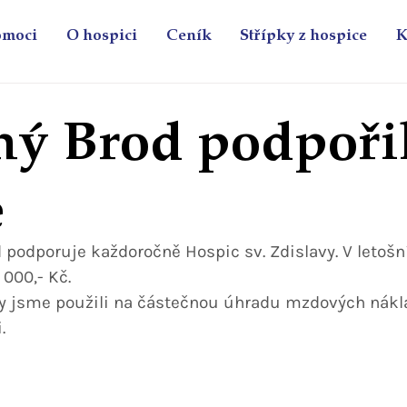
omoci
O hospici
Ceník
Střípky z hospice
K
ný Brod podpoři
e
 podporuje každoročně Hospic sv. Zdislavy. V letošn
000,- Kč.
y jsme použili na částečnou úhradu mzdových nákl
.