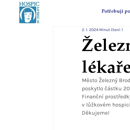
Potřebuji p
2. 1. 2024
Minut čtení: 1
Želez
lékař
Město Železný Brod
poskytlo částku 20 
Finanční prostředk
v lůžkovém hospici
Děkujeme!