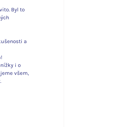
to. Byl to 
ných 
ušenosti a 
! 
nížky i o 
kujeme všem, 
.