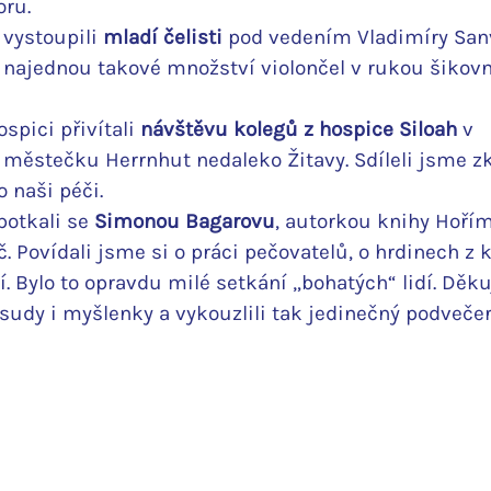
ru.
 vystoupili 
mladí čelisti
 pod vedením Vladimíry Sanvi
et najednou takové množství violončel v rukou šikov
spici přivítali 
návštěvu kolegů z hospice Siloah
 v 
stečku Herrnhut nedaleko Žitavy. Sdíleli jsme zk
o naši péči.
potkali se 
Simonou Bagarovu
, autorkou knihy Hořím
. Povídali jsme si o práci pečovatelů, o hrdinech z k
í. Bylo to opravdu milé setkání „bohatých“ lidí. Dě
 osudy i myšlenky a vykouzlili tak jedinečný podvečer