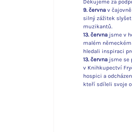
Děkujeme za podpo
9. června
 v čajovně
silný zážitek slyš
muzikantů.
13. června
 jsme v ho
malém německém mě
hledali inspiraci pr
13. června
 jsme se 
v Knihkupectví Fryč
hospici a odcházen
kteří sdíleli svoje