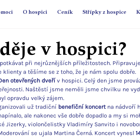
omoci
O hospici
Ceník
Střípky z hospice
K
děje v hospici?
otkávat při nejrůznějších příležitostech. Připravuj
e klienty a těšíme se z toho, že je nám spolu dobře. 
Den otevřených dveří
 v hospici. Celý den jsme prová
eřejnosti. Naštěstí jsme neměli jsme chvilku ne vyd
byl opravdu velký zájem.
anizovali už tradiční 
benefiční koncert
 na nádvoří h
napínalo, ale nakonec vše dobře dopadlo a my si mohl
é Jizerky, violončelistky Vladimíry Sanvito i novob
Moderování se ujala Martina Černá. Koncert vynesl 
1