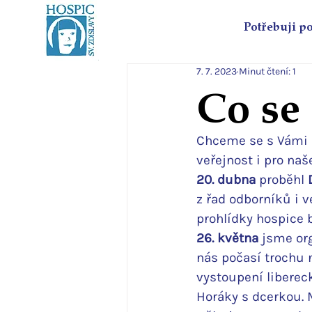
Potřebuji p
7. 7. 2023
Minut čtení: 1
Co se 
Chceme se s Vámi p
veřejnost i pro naš
20. dubna
 proběhl 
z řad odborníků i v
prohlídky hospice 
26. května
 jsme org
nás počasí trochu 
vystoupení libereck
Horáky s dcerkou. 