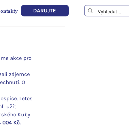
ontakty
DARUJTE
eme akce pro 
zeli zájemce 
echnutí. O 
ospice. Letos 
i užít 
orského Kuby 
4 004 Kč.