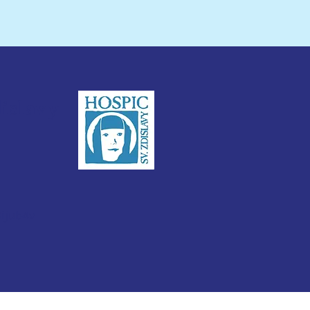
dislavy
3ijub4v