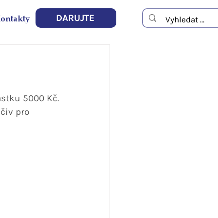
ontakty
DARUJTE
ástku 5000 Kč.
čiv pro 