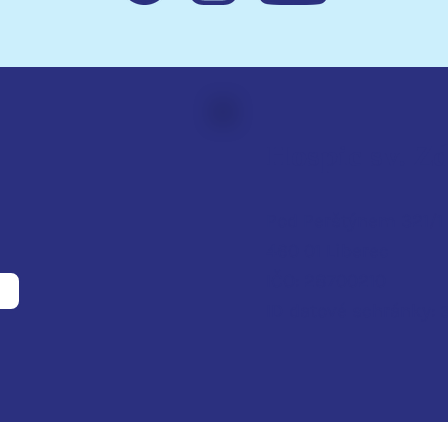
Hospic sv. Z
Pod Perštýnem 321/1
460 01 Liberec
IČO: 28700210
ID d
atové schránky: