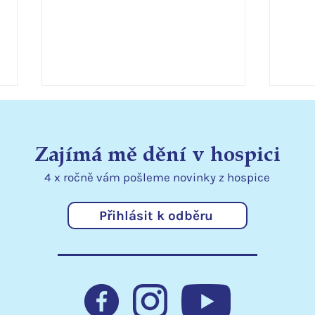
Zajímá mě dění v hospici
4 x ročně vám pošleme
novinky
z hospice
Přihlásit k odběru
Statutární město Liberec
Podě
podporuje hospic
kraj