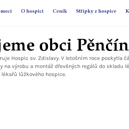
omoci
O hospici
Ceník
Střípky z hospice
K
eme obci Pěnčín
uje Hospic sv. Zdislavy. V letošním roce poskytla č
ty na výrobu a montáž dřevěných regálů do skladu lé
a lékařů lůžkového hospice.