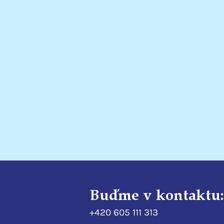
Nadace EURONISA pomáhá
klientům hospice
Buďme v kontaktu:
+420 605 111 313