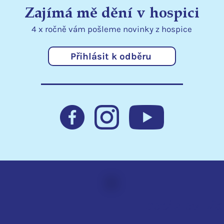
Zajímá mě dění v hospici
4 x ročně vám pošleme
novinky
z hospice
Přihlásit k odběru
Přenosné dávkovače
Děk
rozšiřují možnosti péče v
za p
lůžkovém hospici
v ho
Hospic sv. Z