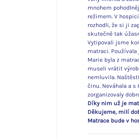
mnohem pohodlnějš
režimem. V hospici
rozhodli, že si ji 
skutečně tak úžasn
Vytipovali jsme kom
matraci. Používala j
Marie byla z matra
museli vrátit výrob
nemluvila. Naštěstí
činu. Neváhala a s
zorganizovaly dobr
Díky nim už je mat
Děkujeme, milí dobr
Matrace bude v hosp