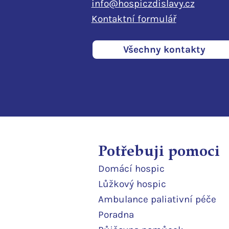
info@hospiczdislavy.cz
Kontaktní formulář
Všechny kontakty
Potřebuji pomoci
Domácí
hospic
Lůžkový hosp
ic
Ambulance paliativní péče
Poradna