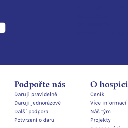
Pod Perštýnem 321/1
460 01 Liberec
IČO: 28700210
ID d
atové schránky:
Podpořte nás
O hospici
Daruji pravidelně
Ceník
Daruji jedn
orázově
Více informací
Další podpor
a
Náš tým
Potvrzení o daru
Projekty