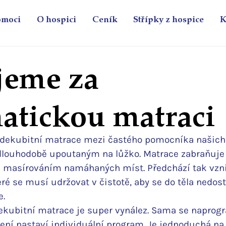
omoci
O hospici
Ceník
Střípky z hospice
K
eme za
atickou matraci
tidekubitní matrace mezi častého pomocníka našich 
louhodobě upoutaným na lůžko. Matrace zabraňuje 
 masírováním namáhaných míst. Předchází tak vzn
eré se musí udržovat v čistotě, aby se do těla nedost
e.
kubitní matrace je super vynález. Sama se naprogr
žení nastaví individuální program. Je jednoduchá na