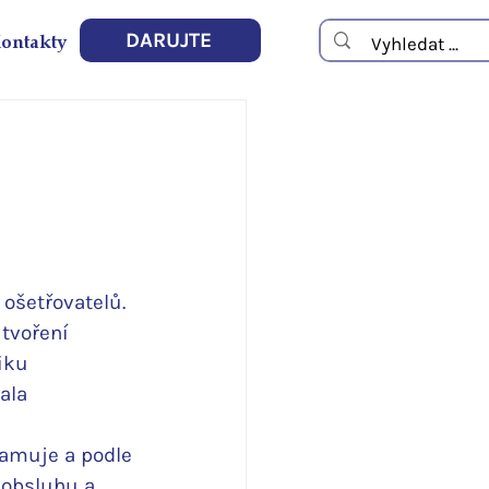
ontakty
DARUJTE
ošetřovatelů. 
tvoření 
iku 
ala 
amuje a podle 
 obsluhu a 