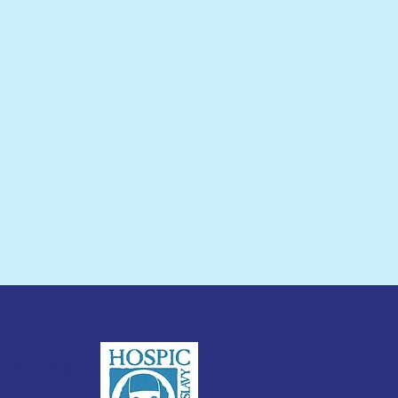
ujeme ČSOB a dárcům
odporu dobrovolnictví
spici
dislavy