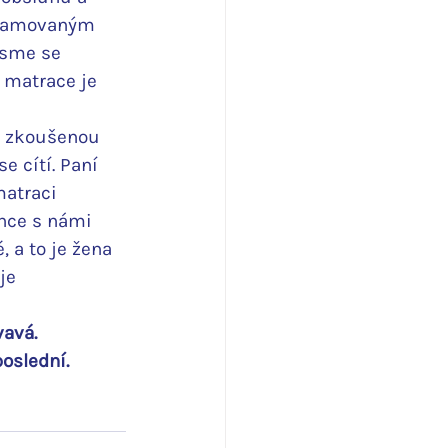
gramovaným 
jsme se 
 matrace je 
na zkoušenou 
e cítí. Paní 
matraci 
once s námi 
 a to je žena 
je 
avá. 
oslední. 