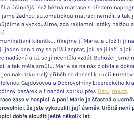
í a účinnější než běžná matrace s předem napro
 jsme žádnou automatickou matraci neměli, a tak 
zapůjčíme a vyzkoušíme, zda reklamní letáky nelžou a
á.
unikativní klientku, říkejme jí Marie, a uložili ji 
i jeden den a my se přišli zeptat, jak se jí leží a jak s
ce nadšená a už se jí nechtěla vzdát. Bohužel jsme 
ci, a tak měla smůlu. Marie se na nás zlobila a dok
 jen nakrátko. Celý příběh se donesl k Lucii Fürstové,
 Helenou Gajdošovou a Dobrovolníky Libereckého kra
očinný bazárek a finanční sbírku přes 
Darujme.cz
.
race zase v hospici. A paní Marie je šťastná a usměv
ovolníci, že jste vykouzlili její úsměv. Určitě není p
ici dobře sloužit ještě několik let.  