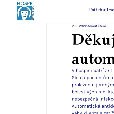
Potřebuji p
2. 2. 2022
Minut čtení: 1
Děkuj
autom
V hospici patří an
Slouží pacientům d
proleženin jemným
bolestivých ran, kt
nebezpečná infekc
Automatická antide
váhy klienta a zatí