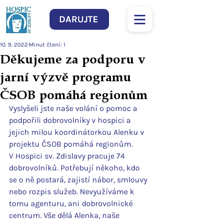
DARUJTE
10. 9. 2022
Minut čtení: 1
Děkujeme za podporu v
jarní výzvě programu
ČSOB pomáhá regionům
Vyslyšeli jste naše volání o pomoc a 
podpořili dobrovolníky v hospici a 
jejich milou koordinátorkou Alenku v 
projektu ČSOB pomáhá regionům.
V Hospici sv. Zdislavy pracuje 74 
dobrovolníků. Potřebují někoho, kdo 
se o ně postará, zajistí nábor, smlouvy 
nebo rozpis služeb. Nevyužíváme k 
tomu agenturu, ani dobrovolnické 
centrum. Vše dělá Alenka, naše 