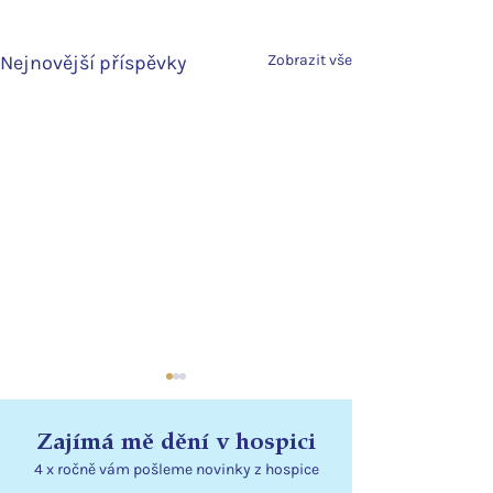
Nejnovější příspěvky
Zobrazit vše
Zajímá mě dění v hospici
4 x ročně vám pošleme
novinky
z hospice