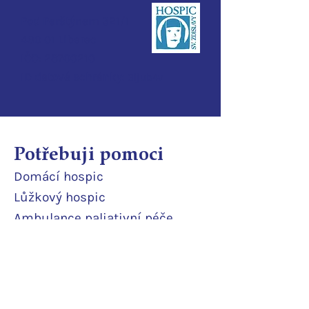
Pod Perštýnem 321/1
460 01 Liberec
IČO:
28700210
ID d
atové schránky:
3ijub4v
Potřebuji pomoci
Domácí
hospic
Lůžkový hosp
ic
Ambulance paliativní péče
Poradna
Půjčovna pomůcek
Terénní odlehčovací služba
Pobytová odlehčovací služba