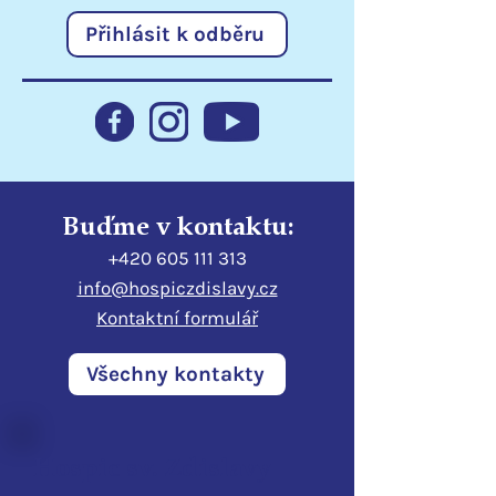
Přihlásit k odběru
Mohla jsem držet
Maminka si přá
maminku za ruku až do
doma...
její smrti
Buďme v kontaktu:
+420 605 111 313
info@hospiczdislavy.cz
Kontaktní formulář
Všechny kontakty
Hospic sv. Zdislavy