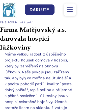
DARUJTE
29. 3. 2022
Minut čtení: 1
Firma Matějovský a.s.
darovala hospici
lůžkoviny
Máme velkou radost, z úspěšného 
projektu Kousek domova v hospici, 
který byl zaměřený na obnovu 
lůžkovin. Naše pokoje jsou zařízeny 
tak, aby byly co možná nejútulnější a 
k pocitu pohodlí patří i kvalitní postel, 
dobrý polštář, teplá peřina a příjemné 
a pěkné povlečení. Lůžkoviny jsou v 
hospici celoročně hojně využívané, 
protože lidem na sklonku života je 