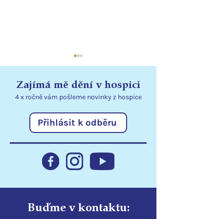
Zajímá mě dění v hospici
4 x ročně vám pošleme
novinky
z hospice
Přihlásit k odběru
Přenosné dávkovače
Jak dary pomoh
rozšiřují možnosti péče
hospici v roce 
v lůžkovém hospici
Buďme v kontaktu: