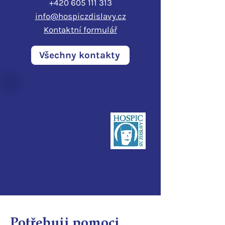
+420 605 111 313
info@hospiczdislavy.cz
Kontaktní formulář
Všechny kontakty
Hospic sv. Zdislavy
Pod Perštýnem 321/1
460 01 Liberec
IČO:
28700210
ID d
atové schránky:
3ijub4v
Potřebuji pomoci