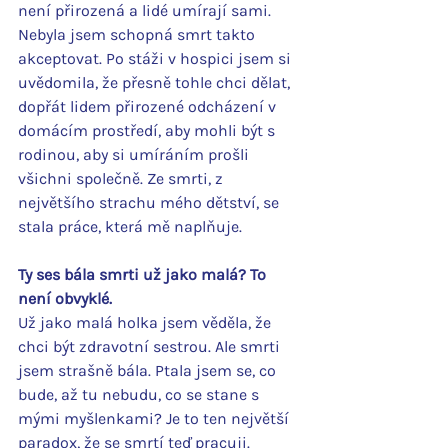
není přirozená a lidé umírají sami. 
Nebyla jsem schopná smrt takto 
akceptovat. Po stáži v hospici jsem si 
uvědomila, že přesně tohle chci dělat, 
dopřát lidem přirozené odcházení v 
domácím prostředí, aby mohli být s 
rodinou, aby si umíráním prošli 
všichni společně. Ze smrti, z 
největšího strachu mého dětství, se 
stala práce, která mě naplňuje.
Ty ses bála smrti už jako malá? To 
není obvyklé.
Už jako malá holka jsem věděla, že 
chci být zdravotní sestrou. Ale smrti 
jsem strašně bála. Ptala jsem se, co 
bude, až tu nebudu, co se stane s 
mými myšlenkami? Je to ten největší 
paradox, že se smrtí teď pracuji. 