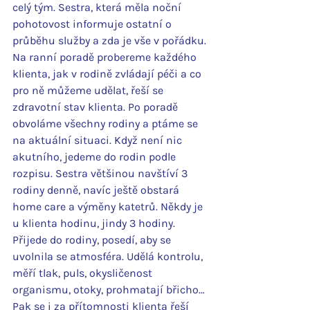
celý tým. Sestra, která měla noční 
pohotovost informuje ostatní o 
průběhu služby a zda je vše v pořádku. 
Na ranní poradě probereme každého 
klienta, jak v rodině zvládají péči a co 
pro ně můžeme udělat, řeší se 
zdravotní stav klienta. Po poradě 
obvoláme všechny rodiny a ptáme se 
na aktuální situaci. Když není nic 
akutního, jedeme do rodin podle 
rozpisu. Sestra většinou navštíví 3 
rodiny denně, navíc ještě obstará 
home care a výměny katetrů. Někdy je 
u klienta hodinu, jindy 3 hodiny. 
Přijede do rodiny, posedí, aby se 
uvolnila se atmosféra. Udělá kontrolu, 
měří tlak, puls, okysličenost 
organismu, otoky, prohmatají břicho… 
Pak se i za přítomnosti klienta řeší 