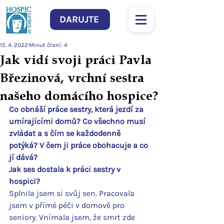
DARUJTE
15. 4. 2022
Minut čtení: 4
Jak vidí svoji práci Pavla
Březinová, vrchní sestra
našeho domácího hospice?
Co obnáší práce sestry, která jezdí za 
umírajícími domů? Co všechno musí 
zvládat a s čím se každodenně 
potýká? V čem ji práce obohacuje a co 
jí dává?
Jak ses dostala k práci sestry v 
hospici?
Splnila jsem si svůj sen. Pracovala 
jsem v přímé péči v domově pro 
seniory. Vnímala jsem, že smrt zde 