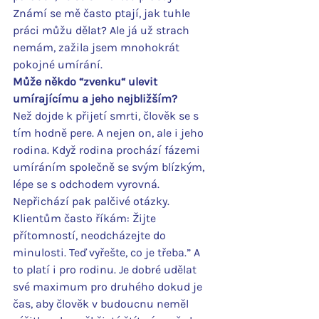
Známí se mě často ptají, jak tuhle 
práci můžu dělat? Ale já už strach 
nemám, zažila jsem mnohokrát 
pokojné umírání.
Může někdo “zvenku“ ulevit 
umírajícímu a jeho nejbližším?
Než dojde k přijetí smrti, člověk se s 
tím hodně pere. A nejen on, ale i jeho 
rodina. Když rodina prochází fázemi 
umíráním společně se svým blízkým, 
lépe se s odchodem vyrovná. 
Nepřichází pak palčivé otázky. 
Klientům často říkám: Žijte 
přítomností, neodcházejte do 
minulosti. Teď vyřešte, co je třeba.” A 
to platí i pro rodinu. Je dobré udělat 
své maximum pro druhého dokud je 
čas, aby člověk v budoucnu neměl 