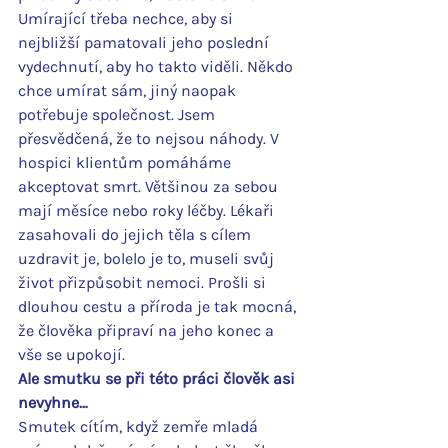
Umírající třeba nechce, aby si 
nejbližší pamatovali jeho poslední 
vydechnutí, aby ho takto viděli. Někdo 
chce umírat sám, jiný naopak 
potřebuje společnost. Jsem 
přesvědčená, že to nejsou náhody. V 
hospici klientům pomáháme 
akceptovat smrt. Většinou za sebou 
mají měsíce nebo roky léčby. Lékaři 
zasahovali do jejich těla s cílem 
uzdravit je, bolelo je to, museli svůj 
život přizpůsobit nemoci. Prošli si 
dlouhou cestu a příroda je tak mocná, 
že člověka připraví na jeho konec a 
vše se upokojí.
Ale smutku se při této práci člověk asi 
nevyhne…
Smutek cítím, když zemře mladá 