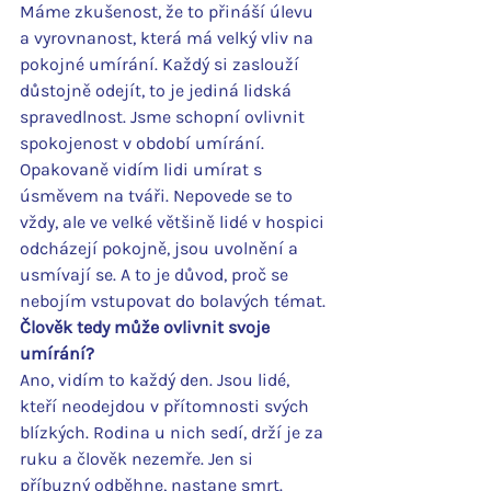
Máme zkušenost, že to přináší úlevu 
a vyrovnanost, která má velký vliv na 
pokojné umírání. Každý si zaslouží 
důstojně odejít, to je jediná lidská 
spravedlnost. Jsme schopní ovlivnit 
spokojenost v období umírání. 
Opakovaně vidím lidi umírat s 
úsměvem na tváři. Nepovede se to 
vždy, ale ve velké většině lidé v hospici 
odcházejí pokojně, jsou uvolnění a 
usmívají se. A to je důvod, proč se 
nebojím vstupovat do bolavých témat.
Člověk tedy může ovlivnit svoje 
umírání?
Ano, vidím to každý den. Jsou lidé, 
kteří neodejdou v přítomnosti svých 
blízkých. Rodina u nich sedí, drží je za 
ruku a člověk nezemře. Jen si 
příbuzný odběhne, nastane smrt. 