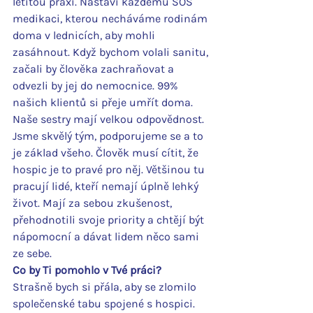
letitou praxí. Nastaví každému SOS 
medikaci, kterou necháváme rodinám 
doma v lednicích, aby mohli 
zasáhnout. Když bychom volali sanitu, 
začali by člověka zachraňovat a 
odvezli by jej do nemocnice. 99% 
našich klientů si přeje umřít doma. 
Naše sestry mají velkou odpovědnost. 
Jsme skvělý tým, podporujeme se a to 
je základ všeho. Člověk musí cítit, že 
hospic je to pravé pro něj. Většinou tu 
pracují lidé, kteří nemají úplně lehký 
život. Mají za sebou zkušenost, 
přehodnotili svoje priority a chtějí být 
nápomocní a dávat lidem něco sami 
ze sebe.
Co by Ti pomohlo v Tvé práci?
Strašně bych si přála, aby se zlomilo 
společenské tabu spojené s hospici. 