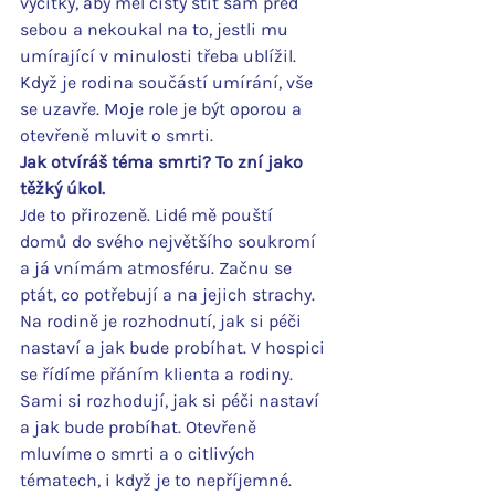
výčitky, aby měl čistý štít sám před 
sebou a nekoukal na to, jestli mu 
umírající v minulosti třeba ublížil. 
Když je rodina součástí umírání, vše 
se uzavře. Moje role je být oporou a 
otevřeně mluvit o smrti.
Jak otvíráš téma smrti? To zní jako 
těžký úkol.
Jde to přirozeně. Lidé mě pouští 
domů do svého největšího soukromí 
a já vnímám atmosféru. Začnu se 
ptát, co potřebují a na jejich strachy. 
Na rodině je rozhodnutí, jak si péči 
nastaví a jak bude probíhat. V hospici 
se řídíme přáním klienta a rodiny. 
Sami si rozhodují, jak si péči nastaví 
a jak bude probíhat. Otevřeně 
mluvíme o smrti a o citlivých 
tématech, i když je to nepříjemné. 