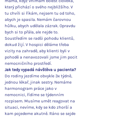
máma, když vnímám bolest člověka, 
který přichází o svého nejbližšího. V 
tu chvíli si říkám, nejsem tu od toho, 
abych je spasila. Nemám čarovnou 
hůlku, abych udělala zázrak. Opravdu 
bych si to přála, ale nejde to. 
Soustředím se radši pohodu klientů, 
dokud žijí. V hospici děláme třeba 
vizity na zahradě, aby klienti byli v 
pohodě a nenavozovali jsme jim pocit 
nemocničního prostředí.
Jak tedy vypadá návštěva u pacienta?
Do rodiny jezdíme obvykle 3x týdně, 
jednou lékař, jinak sestry. Nemáme 
harmonogram práce jako v 
nemocnici, řídíme se týdenním 
rozpisem. Musíme umět reagovat na 
situaci, nevíme, kdy se kdo zhorší a 
kam pojedeme akutně. Ráno se sejde 