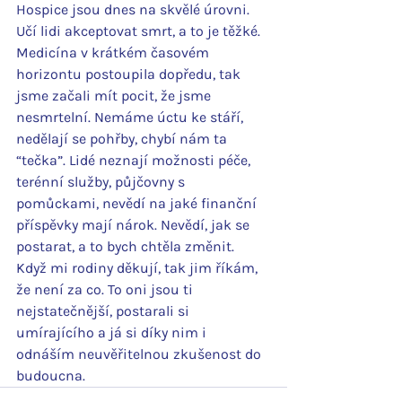
Hospice jsou dnes na skvělé úrovni. 
Učí lidi akceptovat smrt, a to je těžké. 
Medicína v krátkém časovém 
horizontu postoupila dopředu, tak 
jsme začali mít pocit, že jsme 
nesmrtelní. Nemáme úctu ke stáří, 
nedělají se pohřby, chybí nám ta 
“tečka”. Lidé neznají možnosti péče, 
terénní služby, půjčovny s 
pomůckami, nevědí na jaké finanční 
příspěvky mají nárok. Nevědí, jak se 
postarat, a to bych chtěla změnit. 
Když mi rodiny děkují, tak jim říkám, 
že není za co. To oni jsou ti 
nejstatečnější, postarali si 
umírajícího a já si díky nim i 
odnáším neuvěřitelnou zkušenost do 
budoucna.