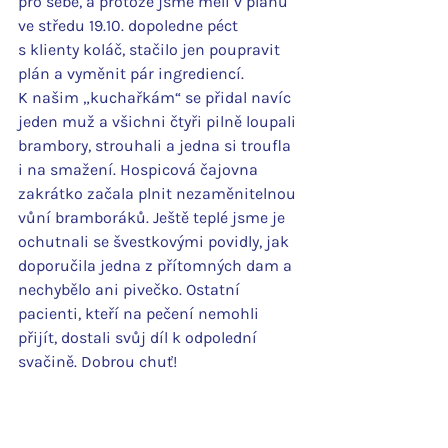
pro sebe, a protože jsme měli v plánu 
ve středu 19.10. dopoledne péct 
s klienty koláč, stačilo jen poupravit 
plán a vyměnit pár ingrediencí.
K našim „kuchařkám“ se přidal navíc 
jeden muž a všichni čtyři pilně loupali 
brambory, strouhali a jedna si troufla 
i na smažení. Hospicová čajovna 
zakrátko začala plnit nezaměnitelnou 
vůní bramboráků. Ještě teplé jsme je 
ochutnali se švestkovými povidly, jak 
doporučila jedna z přítomných dam a 
nechybělo ani pivečko. Ostatní 
pacienti, kteří na pečení nemohli 
přijít, dostali svůj díl k odpolední 
svačině. Dobrou chuť!