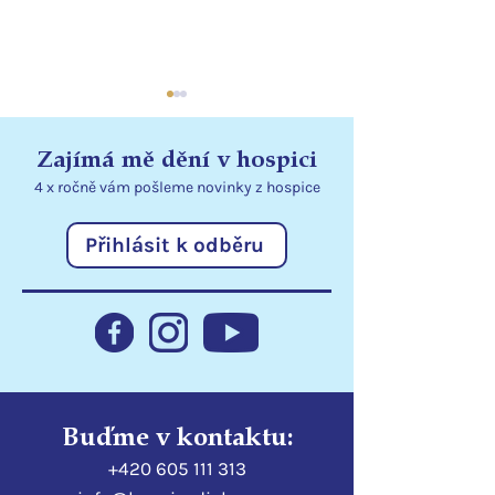
Zajímá mě dění v hospici
4 x ročně vám pošleme
novinky
z hospice
Přihlásit k odběru
Jarní den v Hospici sv.
Hospic zblízka 
Zdislavy
společná řeč na
zdravotní a soc
Buďme v kontaktu:
+420 605 111 313