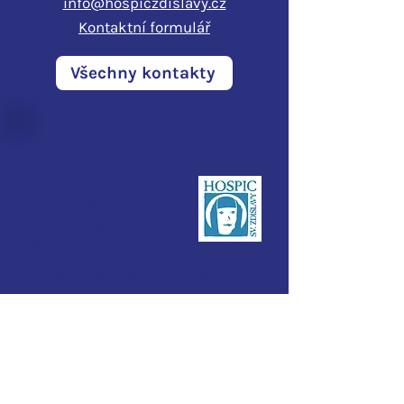
info@hospiczdislavy.cz
Kontaktní formulář
Všechny kontakty
Hospic sv. Zdislavy
Pod Perštýnem 321/1
460 01 Liberec
IČO:
28700210
ID d
atové schránky:
3ijub4v
Potřebuji pomoci
Domácí
hospic