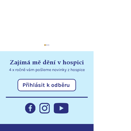
Zajímá mě dění v hospici
4 x ročně vám pošleme
novinky
z hospice
Přihlásit k odběru
Přenosné dávkovače
Jak dary pomoh
rozšiřují možnosti péče
hospici v roce 
v lůžkovém hospici