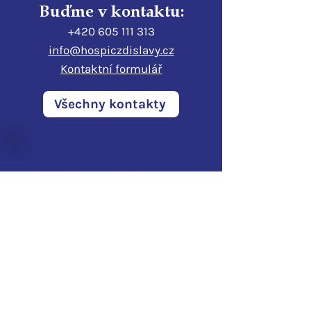
Buďme v kontaktu:
+420 605 111 313
info@hospiczdislavy.cz
Kontaktní formulář
Všechny kontakty
Hospic sv. Zdislavy
Pod Perštýnem 321/1
460 01 Liberec
IČO:
28700210
ID d
atové schránky:
3ijub4v