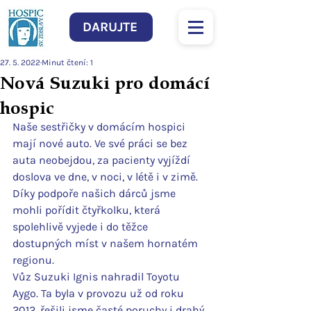
DARUJTE
27. 5. 2022
Minut čtení: 1
Nová Suzuki pro domácí
hospic
Naše sestřičky v domácím hospici 
mají nové auto. Ve své práci se bez 
auta neobejdou, za pacienty vyjíždí 
doslova ve dne, v noci, v létě i v zimě. 
Díky podpoře našich dárců jsme 
mohli pořídit čtyřkolku, která 
spolehlivě vyjede i do těžce 
dostupných míst v našem hornatém 
regionu.
Vůz Suzuki Ignis nahradil Toyotu 
Aygo. Ta byla v provozu už od roku 
2012, řešili jsme časté poruchy i drahý 