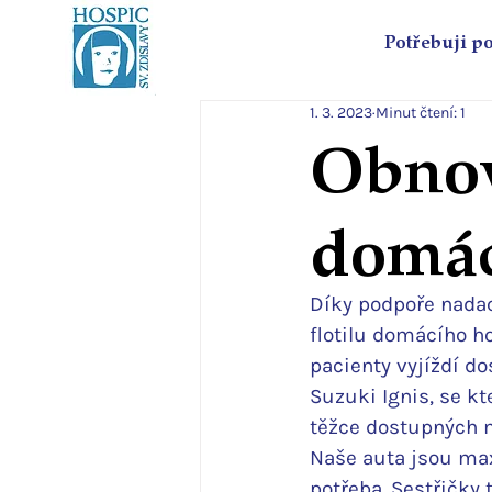
Potřebuji p
1. 3. 2023
Minut čtení: 1
Obnov
domác
Díky podpoře nada
flotilu domácího ho
pacienty vyjíždí dos
Suzuki Ignis, se k
těžce dostupných m
Naše auta jsou max
potřeba. Sestřičky 