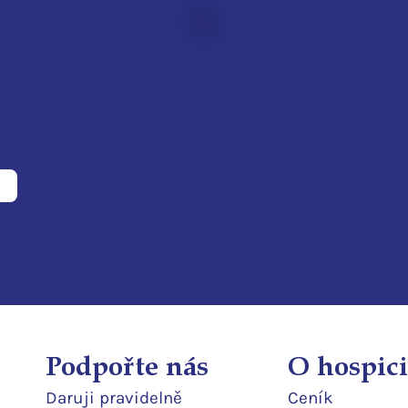
Hospic sv. Z
Pod Perštýnem 321/1
460 01 Liberec
IČO: 28700210
ID d
atové schránky:
Podpořte nás
O hospici
Daruji pravidelně
Ceník