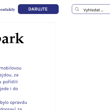
ontakty
DARUJTE
park
mobilovou 
ejdou, za 
 pořídili 
ede i do 
 bylo opravdu 
dopraví za 