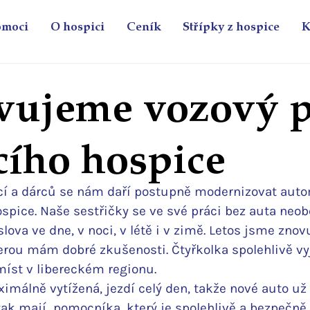
omoci
O hospici
Ceník
Střípky z hospice
K
ujeme vozový 
ího hospice
cí a dárců se nám daří postupně modernizovat auto
spice. Naše sestřičky se ve své práci bez auta neob
lova ve dne, v noci, v létě i v zimě. Letos jsme znovu
terou mám dobré zkušenosti. Čtyřkolka spolehlivě vyj
íst v libereckém regionu.
imálně vytížená, jezdí celý den, takže nové auto už
tak mají  pomocníka, který je spolehlivě a bezpečně 