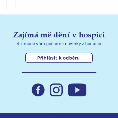
Zajímá mě dění v hospici
4 x ročně vám pošleme
novinky
z hospice
Přihlásit k odběru
Přenosné dávkovače
Děk
rozšiřují možnosti péče v
za p
lůžkovém hospici
v ho