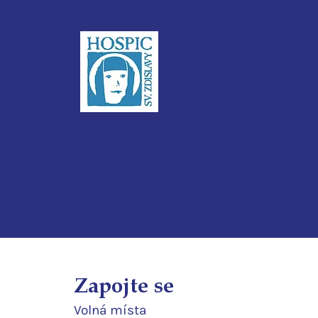
dislavy
3ijub4v
Zapojte se
Volná místa