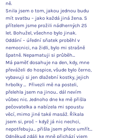
ně.
Snila jsem o tom, jakou jednou budu 
mít svatbu – jako každá jiná žena. S 
přítelem jsme prožili nádherných 25 
let. Bohužel, všechno bylo jinak. 
Oddání – úřední sňatek proběhl v 
nemocnici, na židli, bylo mi strašně 
špatně. Nepamatuji si průběh…
Má paměť dosahuje na den, kdy, mne 
převáželi do hospice, všude bylo černo, 
vybavuji si jen dlažební kostky, jejich 
hrbolky …  Přivezli mě na posteli, 
přelehla jsem na jinou.. dál nevím 
vůbec nic. Jednoho dne ke mě přišla 
pečovatelka a nabízela mi spoustu 
věcí, mimo jiné také masáž. Říkala 
jsem si, proč – když já nic nechci, 
nepotřebuju… přišla jsem přece umřít…
Odněkud zdáli ke mně přichází vjem 