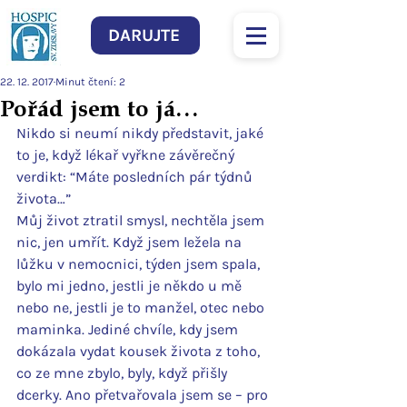
DARUJTE
22. 12. 2017
Minut čtení: 2
Pořád jsem to já…
Nikdo si neumí nikdy představit, jaké 
to je, když lékař vyřkne závěrečný 
verdikt: “Máte posledních pár týdnů 
života…”
Můj život ztratil smysl, nechtěla jsem 
nic, jen umřít. Když jsem ležela na 
lůžku v nemocnici, týden jsem spala, 
bylo mi jedno, jestli je někdo u mě 
nebo ne, jestli je to manžel, otec nebo 
maminka. Jediné chvíle, kdy jsem  
dokázala vydat kousek života z toho, 
co ze mne zbylo, byly, když přišly 
dcerky. Ano přetvařovala jsem se – pro 