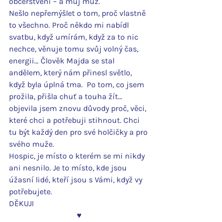
občerstvení – a můj muž.
Nešlo nepřemýšlet o tom, proč vlastně 
to všechno. Proč někdo mi nabídl 
svatbu, když umírám, když za to nic 
nechce, věnuje tomu svůj volný čas, 
energii… Člověk Majda se stal 
andělem, který nám přinesl světlo, 
když byla úplná tma.  Po tom, co jsem 
prožila, přišla chuť a touha žít… 
objevila jsem znovu důvody proč, věci, 
které chci a potřebuji stihnout. Chci 
tu být každý den pro své holčičky a pro 
svého muže.
Hospic, je místo o kterém se mi nikdy 
ani nesnilo. Je to místo, kde jsou 
úžasní lidé, kteří jsou s Vámi, když vy 
potřebujete.
DĚKUJI
♥