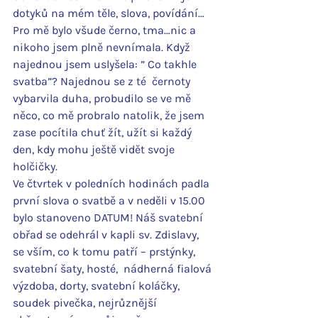
dotyků na mém těle, slova, povídání… 
Pro mě bylo všude černo, tma…nic a 
nikoho jsem plně nevnímala. Když 
najednou jsem uslyšela: ” Co takhle 
svatba”? Najednou se z té  černoty 
vybarvila duha, probudilo se ve mě 
něco, co mě probralo natolik, že jsem 
zase pocítila chuť žít, užít si každý 
den, kdy mohu ještě vidět svoje 
holčičky.
Ve čtvrtek v poledních hodinách padla 
první slova o svatbě a v neděli v 15.00 
bylo stanoveno DATUM! Náš svatební 
obřad se odehrál v kapli sv. Zdislavy, 
se vším, co k tomu patří – prstýnky, 
svatební šaty, hosté,  nádherná fialová 
výzdoba, dorty, svatební koláčky, 
soudek pivečka, nejrůznější 