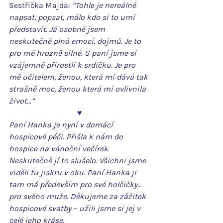
Sestřička Majda: 
“Tohle je nereálné 
napsat, popsat, málo kdo si to umí 
představit. Já osobně jsem 
neskutečně plná emocí, dojmů. Je to 
pro mě hrozně silné. S paní jsme si 
vzájemně přirostli k srdíčku. Je pro 
mě učitelem, ženou, která mi dává tak 
strašně moc, ženou která mi ovlivnila 
život…”
♥
Paní Hanka je nyní v domácí 
hospicové péči. Přišla k nám do 
hospice na vánoční večírek. 
Neskutečně jí to slušelo. Všichni jsme 
viděli tu jiskru v oku. Paní Hanka ji 
tam má především pro své holčičky…
pro svého muže. Děkujeme za zážitek 
hospicové svatby – užili jsme si jej v 
celé jeho kráse.