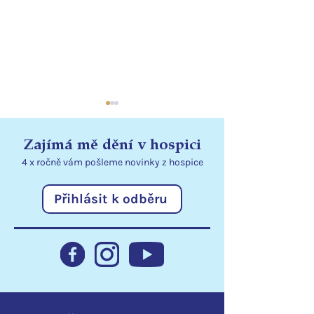
Zajímá mě dění v hospici
4 x ročně vám pošleme
novinky
z hospice
Přihlásit k odběru
Přenosné dávkovače
Děkujeme ČSO
rozšiřují možnosti péče
dárcům za pod
v lůžkovém hospici
dobrovolnictví 