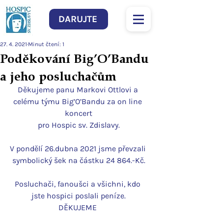
DARUJTE
27. 4. 2021
Minut čtení: 1
Poděkování Big’O’Band u
a jeho posluchačům
Děkujeme panu Markovi Ottlovi a 
celému týmu Big’O’Bandu za on line 
koncert
pro Hospic sv. Zdislavy.
V pondělí 26.dubna 2021 jsme převzali 
symbolický šek na částku 24 864.-Kč.
Posluchači, fanoušci a všichni, kdo 
jste hospici poslali peníze.
DĚKUJEME 