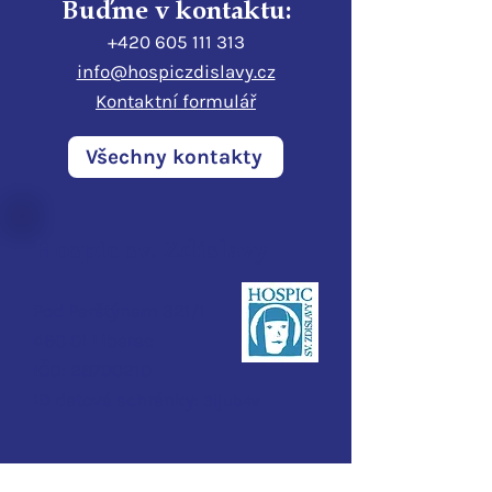
Buďme v kontaktu:
+420 605 111 313
info@hospiczdislavy.cz
Kontaktní formulář
Všechny kontakty
Hospic sv. Zdislavy
Pod Perštýnem 321/1
460 01 Liberec
IČO:
28700210
ID d
atové schránky:
3ijub4v