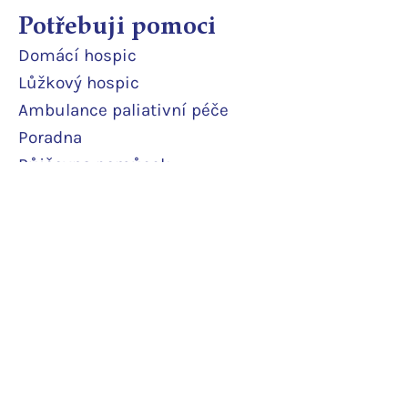
Potřebuji pomoci
Domácí
hospic
Lůžkový hosp
ic
Ambulance paliativní péče
Poradna
Půjčovna pomůcek
Terénní odlehčovací služba
Pobytová odlehčovací služba
Rodinné pokoje
Podpořte nás
Daruji pravidelně
Daruji jedn
orázově
Další podpor
a
Potvrzení o daru