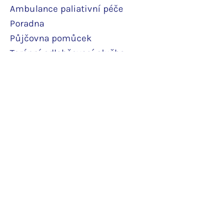
Ambulance paliativní péče
Poradna
Půjčovna pomůcek
Terénní odlehčovací služba
Pobytová odlehčovací služba
Rodinné pokoje
Podpořte nás
Daruji pravidelně
Daruji jedn
orázově
Další podpor
a
Potvrzení o daru
O hospici
Ceník