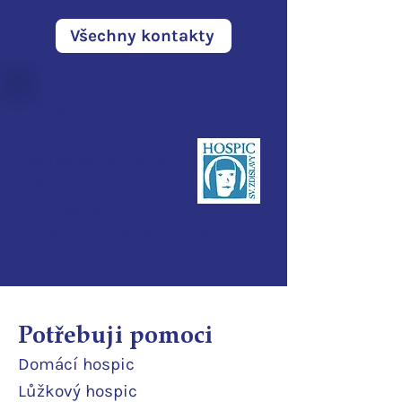
Všechny kontakty
Hospic sv. Zdislavy
Pod Perštýnem 321/1
460 01 Liberec
IČO:
28700210
ID d
atové schránky:
3ijub4v
Potřebuji pomoci
Domácí
hospic
Lůžkový hosp
ic