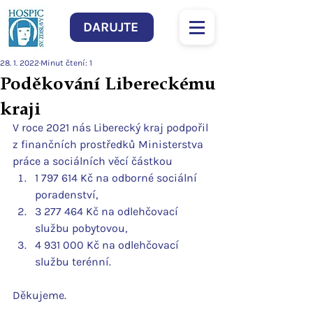
DARUJTE
28. 1. 2022
Minut čtení: 1
Poděkování Libereckému
kraji
V roce 2021 nás Liberecký kraj podpořil 
z finančních prostředků Ministerstva 
práce a sociálních věcí částkou
1 797 614 Kč na odborné sociální 
poradenství,
3 277 464 Kč na odlehčovací 
službu pobytovou,
4 931 000 Kč na odlehčovací 
službu terénní.
Děkujeme.