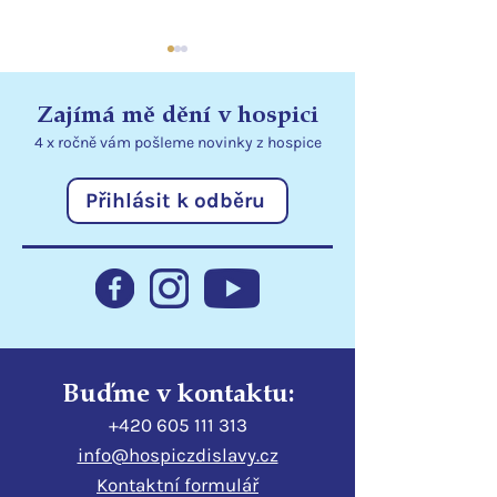
Zajímá mě dění v hospici
4 x ročně vám pošleme
novinky
z hospice
Přihlásit k odběru
Přenosné dávkovače
Děkujeme ČSO
rozšiřují možnosti péče
dárcům za pod
v lůžkovém hospici
dobrovolnictví 
Buďme v kontaktu:
+420 605 111 313
info@hospiczdislavy.cz
Kontaktní formulář