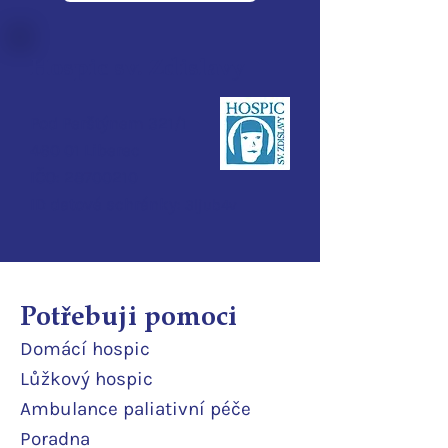
Hospic sv. Zdislavy
Pod Perštýnem 321/1
460 01 Liberec
IČO:
28700210
ID d
atové schránky:
3ijub4v
Potřebuji pomoci
Domácí
hospic
Lůžkový hosp
ic
Ambulance paliativní péče
Poradna