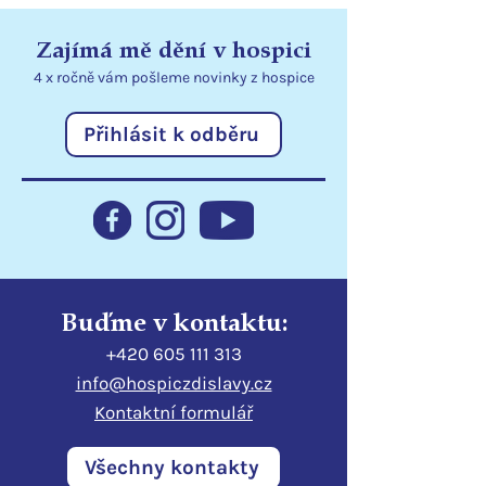
Zajímá mě dění v hospici
4 x ročně vám pošleme
novinky
z hospice
Přihlásit k odběru
Statutární město Liberec
Poděkování
podporuje hospic
Libereckému kr
Buďme v kontaktu:
+420 605 111 313
info@hospiczdislavy.cz
Kontaktní formulář
Všechny kontakty