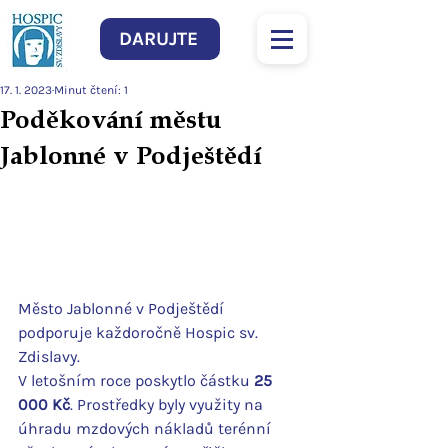
DARUJTE
17. 1. 2023
Minut čtení: 1
Poděkování městu
Jablonné v Podještědí
Město Jablonné v Podještědí 
podporuje každoročně Hospic sv. 
Zdislavy.
V letošním roce poskytlo částku
 25 
000 Kč
. Prostředky byly využity na 
úhradu mzdových nákladů terénní 