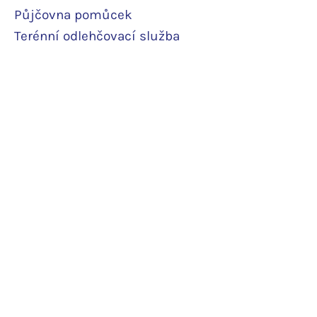
Půjčovna pomůcek
Terénní odlehčovací služba
Pobytová odlehčovací služba
Rodinné pokoje
Podpořte nás
Daruji pravidelně
Daruji jedn
orázově
Další podpor
a
Potvrzení o daru
O hospici
Ceník
Více informací
Náš tým