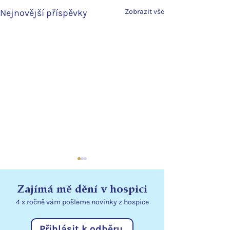
Nejnovější příspěvky
Zobrazit vše
Zajímá mě dění v hospici
4 x ročně vám pošleme
novinky
z hospice
Přihlásit k odběru