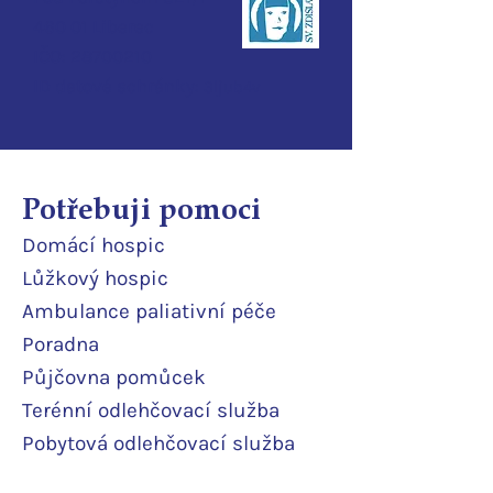
460 01 Liberec
IČO:
28700210
ID d
atové schránky:
3ijub4v
Potřebuji pomoci
Domácí
hospic
Lůžkový hosp
ic
Ambulance paliativní péče
Poradna
Půjčovna pomůcek
Terénní odlehčovací služba
Pobytová odlehčovací služba
Rodinné pokoje