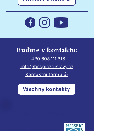
Přenosné dávkovače
Děkujeme ČSO
rozšiřují možnosti péče
dárcům za pod
v lůžkovém hospici
dobrovolnictví 
Buďme v kontaktu:
+420 605 111 313
info@hospiczdislavy.cz
Kontaktní formulář
Všechny kontakty
Hospic sv. Zdislavy
Pod Perštýnem 321/1