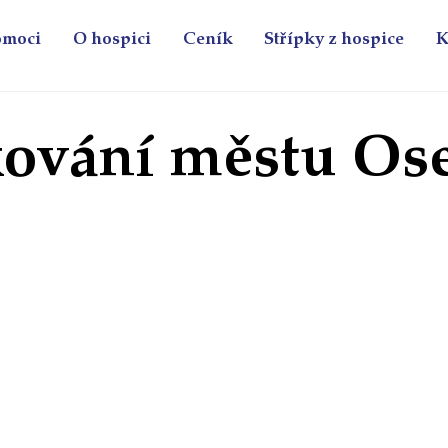
omoci
O hospici
Ceník
Střípky z hospice
K
ování městu Os