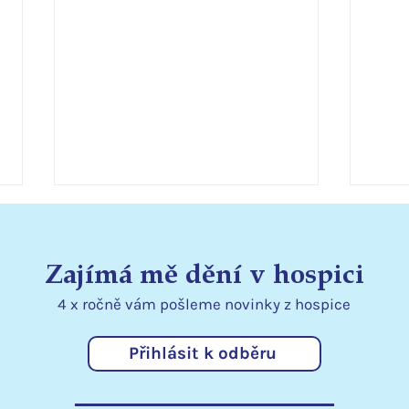
Zajímá mě dění v hospici
4 x ročně vám pošleme
novinky
z hospice
Přihlásit k odběru
Statutární město Liberec
Podě
podporuje hospic
kraj