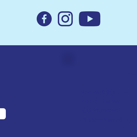
Hospic sv. Z
Pod Perštýnem 321/1
460 01 Liberec
IČO: 28700210
ID d
atové schránky: