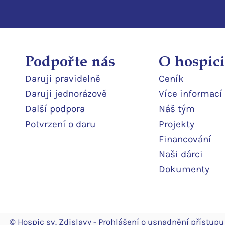
Podpořte nás
O hospici
Daruji pravidelně
Ceník
Daruji jedn
orázově
Více informací
Další podpor
a
Náš tým
Potvrzení o daru
Projekty
Financování
Naši dárci
Dokumenty
© Hospic sv. Zdislavy -
Prohlášení o usnadnění přístupu