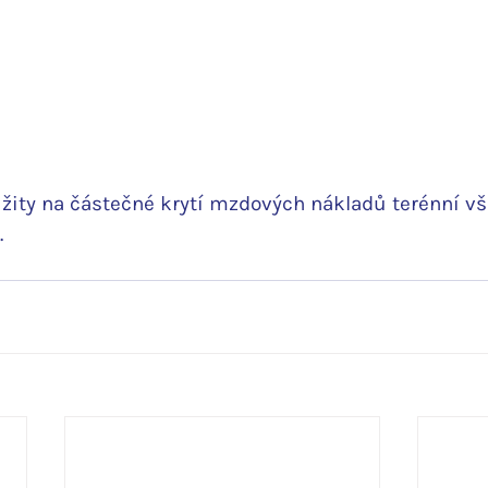
užity na částečné krytí mzdových nákladů terénní v
.