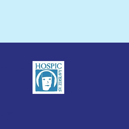
dislavy
3ijub4v