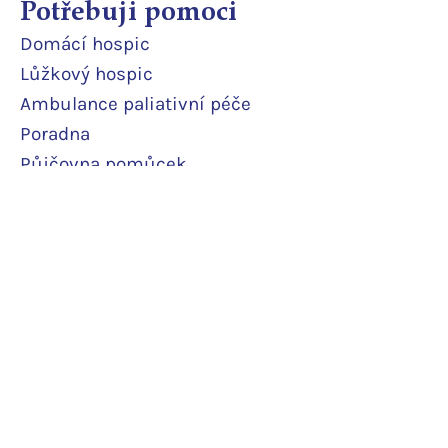
Potřebuji pomoci
Domácí
hospic
Lůžkový hosp
ic
Ambulance paliativní péče
Poradna
Půjčovna pomůcek
Terénní odlehčovací služba
Pobytová odlehčovací služba
Rodinné pokoje
Podpořte nás
Daruji pravidelně
Daruji jedn
orázově
Další podpor
a
Potvrzení o daru