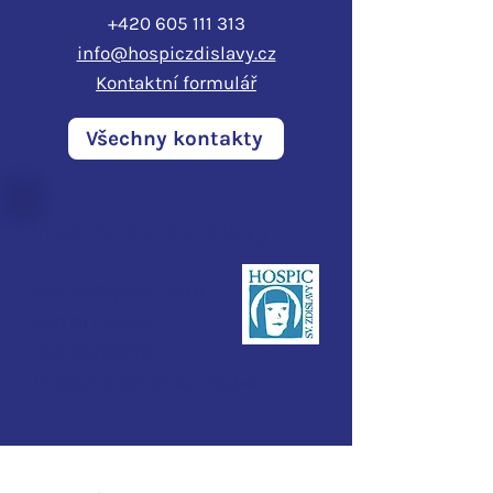
+420 605 111 313
info@hospiczdislavy.cz
Kontaktní formulář
Všechny kontakty
Hospic sv. Zdislavy
Pod Perštýnem 321/1
460 01 Liberec
IČO:
28700210
ID d
atové schránky:
3ijub4v