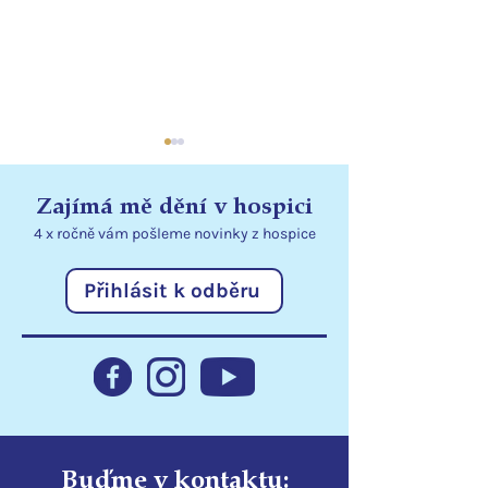
Zajímá mě dění v hospici
4 x ročně vám pošleme
novinky
z hospice
Přihlásit k odběru
Statutární město Liberec
Poděkování
podporuje hospic
Libereckému kr
Buďme v kontaktu: