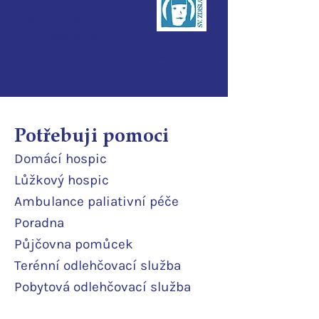
460 01 Liberec
IČO:
28700210
ID d
atové schránky:
3ijub4v
Potřebuji pomoci
Domácí
hospic
Lůžkový hosp
ic
Ambulance paliativní péče
Poradna
Půjčovna pomůcek
Terénní odlehčovací služba
Pobytová odlehčovací služba
Rodinné pokoje