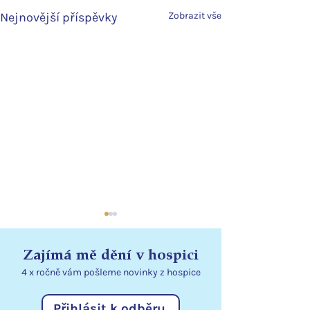
Nejnovější příspěvky
Zobrazit vše
Zajímá mě dění v hospici
4 x ročně vám pošleme
novinky
z hospice
Přihlásit k odběru