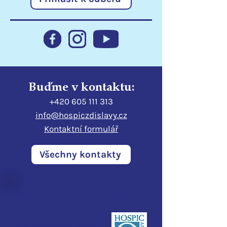
Statutární město Liberec
Poděkování
podporuje hospic
Libereckému kr
Buďme v kontaktu:
+420 605 111 313
info@hospiczdislavy.cz
Kontaktní formulář
Všechny kontakty
Hospic sv. Zdislavy
Pod Perštýnem 321/1