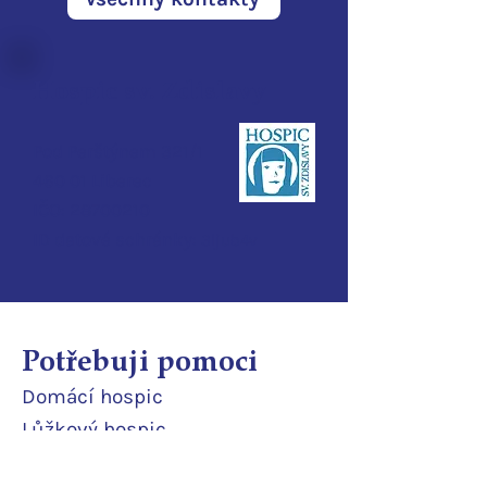
Hospic sv. Zdislavy
Pod Perštýnem 321/1
460 01 Liberec
IČO:
28700210
ID d
atové schránky:
3ijub4v
Potřebuji pomoci
Domácí
hospic
Lůžkový hosp
ic
Ambulance paliativní péče