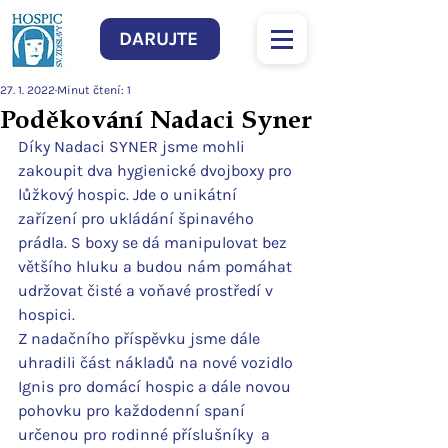
DARUJTE
27. 1. 2022
Minut čtení: 1
Poděkování Nadaci Syner
Díky Nadaci SYNER jsme mohli 
zakoupit dva hygienické dvojboxy pro 
lůžkový hospic. Jde o unikátní 
zařízení pro ukládání špinavého 
prádla. S boxy se dá manipulovat bez 
většího hluku a budou nám pomáhat 
udržovat čisté a voňavé prostředí v 
hospici.
Z nadačního příspěvku jsme dále 
uhradili část nákladů na nové vozidlo 
Ignis pro domácí hospic a dále novou 
pohovku pro každodenní spaní 
určenou pro rodinné příslušníky  a 