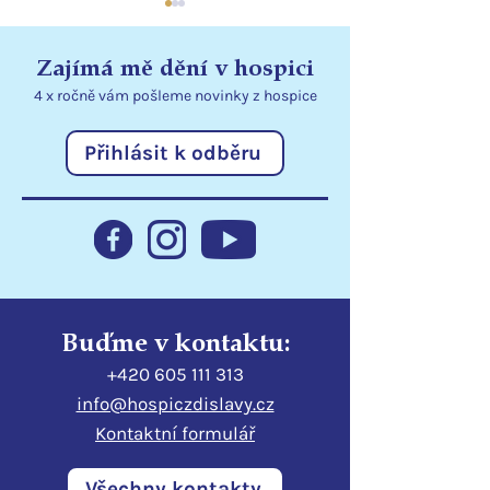
Zajímá mě dění v hospici
4 x ročně vám pošleme
novinky
z hospice
Přihlásit k odběru
Přenosné dávkovače
Děkujeme ČSO
rozšiřují možnosti péče
dárcům za pod
v lůžkovém hospici
dobrovolnictví 
Buďme v kontaktu:
+420 605 111 313
info@hospiczdislavy.cz
Kontaktní formulář
Všechny kontakty