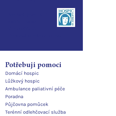
Pod Perštýnem 321/1
460 01 Liberec
IČO:
28700210
ID d
atové schránky:
3ijub4v
Potřebuji pomoci
Domácí
hospic
Lůžkový hosp
ic
Ambulance paliativní péče
Poradna
Půjčovna pomůcek
Terénní odlehčovací služba