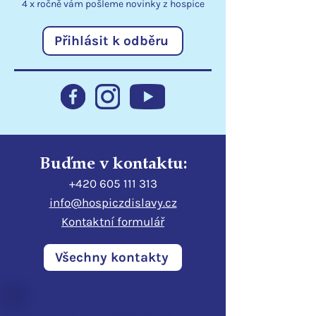
4 x ročně vám pošleme
novinky
z hospice
Přihlásit k odběru
Přenosné dávkovače
Děkujeme ČSO
rozšiřují možnosti péče
dárcům za pod
v lůžkovém hospici
dobrovolnictví 
Buďme v kontaktu:
+420 605 111 313
info@hospiczdislavy.cz
Kontaktní formulář
Všechny kontakty
Hospic sv. Zdislavy