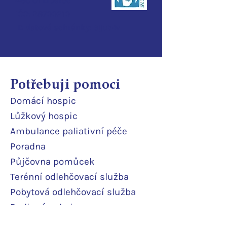
460 01 Liberec
IČO:
28700210
ID d
atové schránky:
3ijub4v
Potřebuji pomoci
Domácí
hospic
Lůžkový hosp
ic
Ambulance paliativní péče
Poradna
Půjčovna pomůcek
Terénní odlehčovací služba
Pobytová odlehčovací služba
Rodinné pokoje