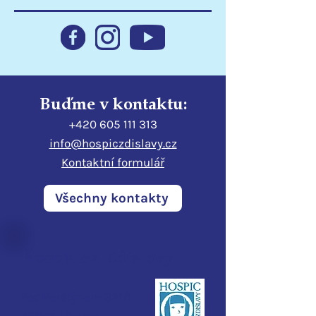
podporuje hospic
Libereckému kr
Buďme v kontaktu:
+420 605 111 313
info@hospiczdislavy.cz
Kontaktní formulář
Všechny kontakty
Hospic sv. Zdislavy
Pod Perštýnem 321/1