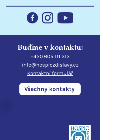
Statutární město Liberec
Poděkování
podporuje hospic
Libereckému kr
Buďme v kontaktu:
+420 605 111 313
info@hospiczdislavy.cz
Kontaktní formulář
Všechny kontakty
Hospic sv. Zdislavy
Pod Perštýnem 321/1