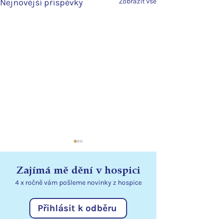
Nejnovější příspěvky
Zobrazit vše
Zajímá mě dění v hospici
4 x ročně vám pošleme
novinky
z hospice
Přihlásit k odběru