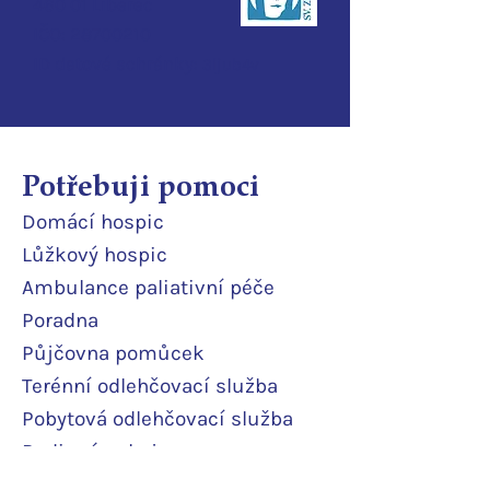
460 01 Liberec
IČO:
28700210
ID d
atové schránky:
3ijub4v
Potřebuji pomoci
Domácí
hospic
Lůžkový hosp
ic
Ambulance paliativní péče
Poradna
Půjčovna pomůcek
Terénní odlehčovací služba
Pobytová odlehčovací služba
Rodinné pokoje