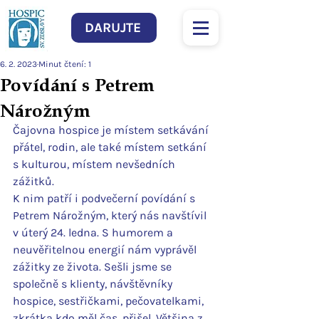
DARUJTE
6. 2. 2023
Minut čtení: 1
Povídání s Petrem
Nárožným
Čajovna hospice je místem setkávání 
přátel, rodin, ale také místem setkání 
s kulturou, místem nevšedních 
zážitků.
K nim patří i podvečerní povídání s 
Petrem Nárožným, který nás navštívil 
v úterý 24. ledna. S humorem a 
neuvěřitelnou energií nám vyprávěl 
zážitky ze života. Sešli jsme se 
společně s klienty, návštěvníky 
hospice, sestřičkami, pečovatelkami, 
zkrátka kdo měl čas, přišel. Většina z 