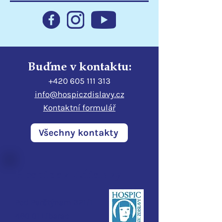
pomáhá klientům
rozšiřují možno
hospice
v lůžkovém hos
Buďme v kontaktu:
+420 605 111 313
info@hospiczdislavy.cz
Kontaktní formulář
Všechny kontakty
Hospic sv. Zdislavy
Pod Perštýnem 321/1
460 01 Liberec