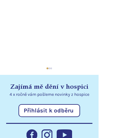
Zajímá mě dění v hospici
4 x ročně vám pošleme
novinky
z hospice
Přihlásit k odběru
Jarní den v Hospici sv.
Hospic zblízka 
Zdislavy
společná řeč na
zdravotní a soc