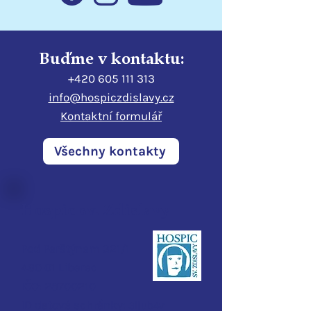
Buďme v kontaktu:
+420 605 111 313
info@hospiczdislavy.cz
Kontaktní formulář
Všechny kontakty
Hospic sv. Zdislavy
Pod Perštýnem 321/1
460 01 Liberec
IČO:
28700210
ID d
atové schránky:
3ijub4v