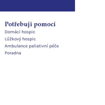
Potřebuji pomoci
Domácí
hospic
Lůžkový hosp
ic
Ambulance paliativní péče
Poradna
Půjčovna pomůcek
Terénní odlehčovací služba
Pobytová odlehčovací služba
Rodinné pokoje
Podpořte nás
Daruji pravidelně