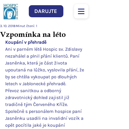
DARUJTE
3. 10. 2018
Minut čtení: 1
Vzpomínka na léto
Koupání v přehradě
Ani v parném létě Hospic sv. Zdislavy 
nezahálel a plnil přání klientů. Paní 
Jasněnka, která je část života 
upoutaná na lůžko, vyslovila přání, že 
by se chtěla vykoupat po dlouhých 
letech v Jablonecké přehradě.
Převoz sanitkou a odborný 
zdravotnický dohled zajistil již 
tradičně tým Červeného Kříže. 
Společně s personálem hospice paní 
Jasněnku usadili na invalidní vozík a 
opět pocítila jaké je koupání 