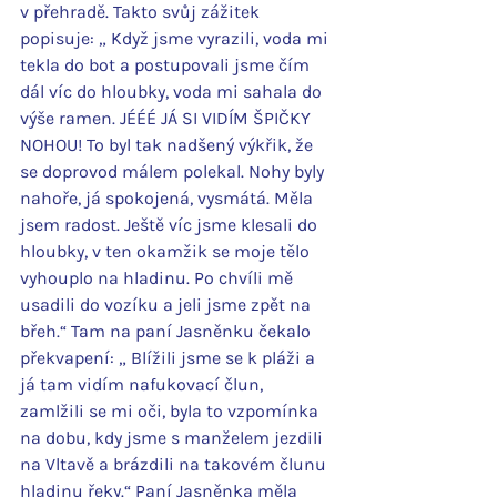
v přehradě. Takto svůj zážitek 
popisuje: „ Když jsme vyrazili, voda mi 
tekla do bot a postupovali jsme čím 
dál víc do hloubky, voda mi sahala do 
výše ramen. JÉÉÉ JÁ SI VIDÍM ŠPIČKY 
NOHOU! To byl tak nadšený výkřik, že 
se doprovod málem polekal. Nohy byly 
nahoře, já spokojená, vysmátá. Měla 
jsem radost. Ještě víc jsme klesali do 
hloubky, v ten okamžik se moje tělo 
vyhouplo na hladinu. Po chvíli mě 
usadili do vozíku a jeli jsme zpět na 
břeh.“ Tam na paní Jasněnku čekalo 
překvapení: „ Blížili jsme se k pláži a 
já tam vidím nafukovací člun, 
zamlžili se mi oči, byla to vzpomínka 
na dobu, kdy jsme s manželem jezdili 
na Vltavě a brázdili na takovém člunu 
hladinu řeky.“ Paní Jasněnka měla 