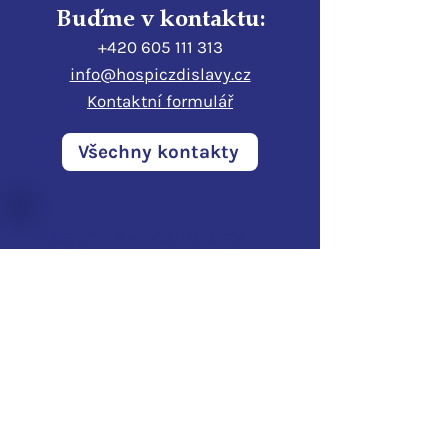
Buďme v kontaktu:
+420 605 111 313
info@hospiczdislavy.cz
Kontaktní formulář
Všechny kontakty
Hospic sv. Zdislavy
Pod Perštýnem 321/1
460 01 Liberec
IČO:
28700210
ID d
atové schránky:
3ijub4v