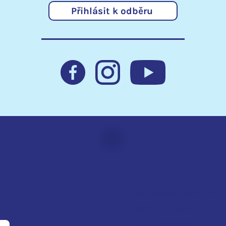
to, že
Přihlásit k odběru
Eutanazie? Jako
poskytovatelé hospicové
péče říkáme: Ne!
Hospic sv. Z
Pod Perštýnem 321/1
460 01 Liberec
IČO: 28700210