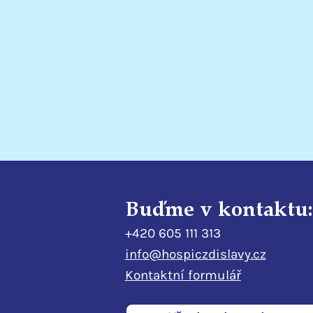
Setkání dvou světů -
doprovázení očima
dobrovolnice
Buďme v kontaktu:
+420 605 111 313
info@hospiczdislavy.cz
Kontaktní formulář