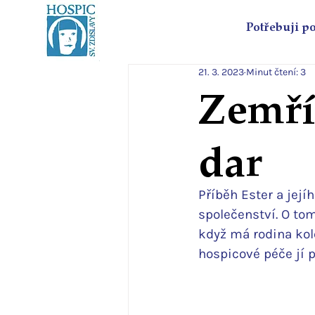
Potřebuji p
21. 3. 2023
Minut čtení: 3
Zemří
dar
Příběh Ester a její
společenství. O tom
když má rodina kole
hospicové péče jí p