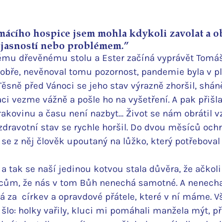
ácího hospice jsem mohla kdykoli zavolat a obr
ejasností nebo problémem.”
mu dřevěnému stolu a Ester začíná vyprávět Tomáš
dobře, nevěnoval tomu pozornost, pandemie byla v 
Těsně před Vánoci se jeho stav výrazně zhoršil, shán
aci vezme vážně a pošle ho na vyšetření. A pak přišla
akovinu a času není nazbyt… Život se nám obrátil v
ravotní stav se rychle horšil. Do dvou měsíců ochr
l se z něj člověk upoutaný na lůžko, který potřeboval
 a tak se naší jedinou kotvou stala důvěra, že ačkoli
cům, že nás v tom Bůh nenechá samotné. A nenecha
á za  církev a opravdové přátele, které v ní máme. 
 šlo: holky vařily, kluci mi pomáhali manžela mýt, p