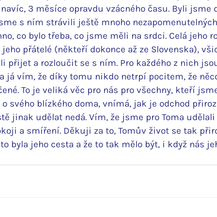
 navíc, 3 měsíce opravdu vzácného času. Byli jsme 
i jsme s ním strávili ještě mnoho nezapomenutelný
no, co bylo třeba, co jsme měli na srdci. Celá jeho ro
é jeho přátelé (někteří dokonce až ze Slovenska), vši
i přijet a rozloučit se s ním. Pro každého z nich jso
 já vím, že díky tomu nikdo netrpí pocitem, že něco 
ené. To je veliká věc pro nás pro všechny, kteří jsme 
 o svého blízkého doma, vnímá, jak je odchod přiroze
tě jinak udělat nedá. Vím, že jsme pro Toma uděla
koji a smíření. Děkuji za to, Tomův život se tak přir
 to byla jeho cesta a že to tak mělo být, i když nás je