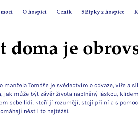
omoci
O hospici
Ceník
Střípky z hospice
K
t doma je obrov
ho manžela Tomáše je svědectvím o odvaze, víře a síl
, jak může být závěr života naplněný láskou, klidem 
m sebe lidi, kteří jí rozumějí, stojí při ní a s pomo
omáhají nést i to nejtěžší. 