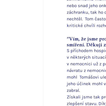
nebo snad jeho onk
záchranku, tak ho 
nechtěl.  Tom často
kritické chvíli roz
“Vím, že jsme pr
smíření. Děkuji z
S příchodem hospic
v některých situací
v nemocnici už z pr
návratu z nemocnic
mohl  Tomášovi ule
jeho účinek mohl vé
zabral. 
Získali jsme tak pr
zlepšení stavu. Dík