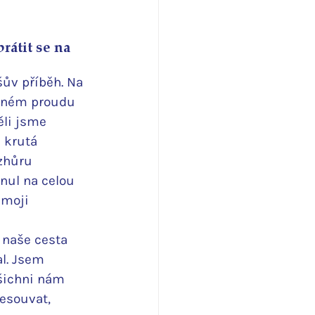
átit se na 
ův příběh. Na 
plném proudu 
ěli jsme 
 krutá 
zhůru 
nul na celou 
 moji 
 naše cesta 
l. Jsem 
Všichni nám 
řesouvat, 