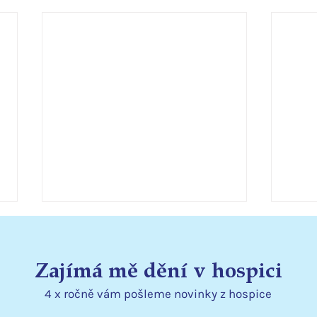
Svat
Terez
Zajímá mě dění v hospici
pokr
onemo
4 x ročně vám pošleme
novinky
z hospice
začát