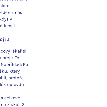
olám 
eden z nás 
když v 
ědnosti.
ji a 
ový lékař si 
 přeje. To 
 Například: Po 
éku, který 
li, protože 
 lék opravdu 
 a celkové 
me získali 3 