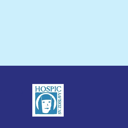
 jí zbývá už jen pár...
dislavy