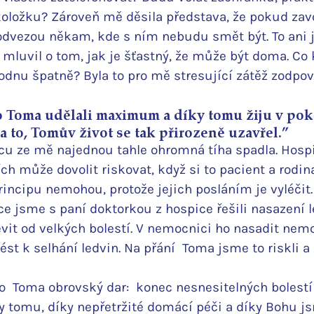
oložku? Zároveň mě děsila představa, že pokud zav
odvezou někam, kde s ním nebudu smět být. To ani j
 mluvil o tom, jak je šťastný, že může být doma. Co 
hodnu špatně? Byla to pro mě stresující zátěž zodpov
o Toma udělali maximum a díky tomu žiju v poko
a to, Tomův život se tak přirozeně uzavřel.”
u ze mě najednou tahle ohromná tíha spadla. Hospic
ch může dovolit riskovat, když si to pacient a rodina
incipu nemohou, protože jejich posláním je vyléčit.
e jsme s paní doktorkou z hospice řešili nasazení l
vit od velkých bolestí. V nemocnici ho nasadit nemoh
st k selhání ledvin. Na přání  Toma jsme to riskli a
o  Toma obrovský dar:  konec nesnesitelných bolestí
y tomu, díky nepřetržité domácí péči a díky Bohu js