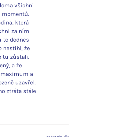
doma všichni 
ch momentů. 
dina, která 
chni za ním 
u to dodnes 
nestihl, že 
tu zůstali. 
ný, a že 
li maximum a 
ozeně uzavřel. 
ho ztráta stále 