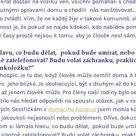
ikrát dostali na vozíku ven, všichni pomáhali s cho
tnými opravami domu a chodili  nás navštěvovat… 
 zvládli. Vím, že ne každý žije v takové komunitě, a
ost je, že pokud se najde kdokoli, kdo nabídne pom
é časy prostě nejsou k tomu, aby je člověk nesl sám.
lavu, co budu dělat,  pokud bude umírat, nebo
 zatelefonovat? Budu volat záchranku, praktic
onkoložku?”
ospic. Je to dar, když člověk může zemřít doma. A t
pro  jeho blízké. Je obohacující, být s druhým až do 
až jenom člověk může. Pro členy naší rodiny bylo se
lo nás hledat odpovědi na spoustu otázek, jak v rod
mých. Sestřičkám z 
domácího hospice
 jsem mohla kd
 s jakoukoli nejasností nebo problémem. Dříve, dokud
em si lámala hlavu, co budu dělat,  pokud bude umí
astně zatelefonovat? Budu volat záchranku, prakti