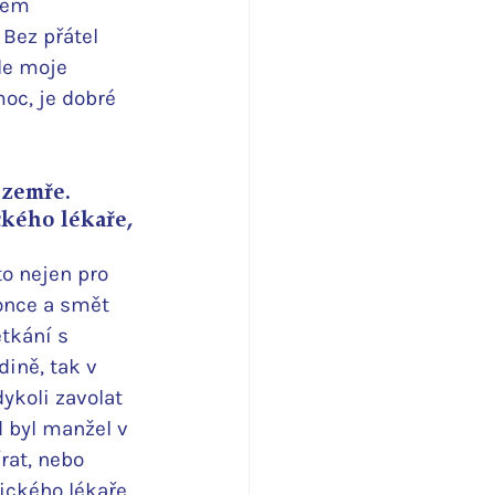
dem 
Bez přátel 
le moje 
oc, je dobré 
 zemře. 
kého lékaře, 
o nejen pro 
konce a smět 
tkání s 
ině, tak v 
ykoli zavolat 
 byl manžel v 
rat, nebo 
ckého lékaře, 