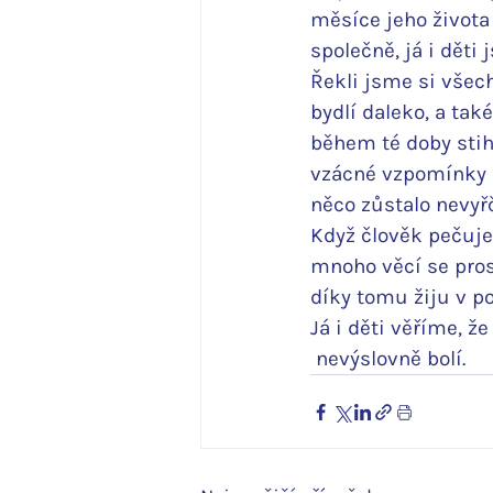
měsíce jeho života
společně, já i dět
Řekli jsme si všech
bydlí daleko, a tak
během té doby stihl
vzácné vzpomínky a
něco zůstalo nevyřč
Když člověk pečuje
mnoho věcí se pros
díky tomu žiju v po
Já i děti věříme, že
 nevýslovně bolí.