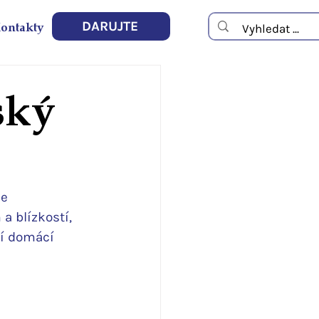
ontakty
DARUJTE
ský
e 
a blízkostí, 
cí domácí 