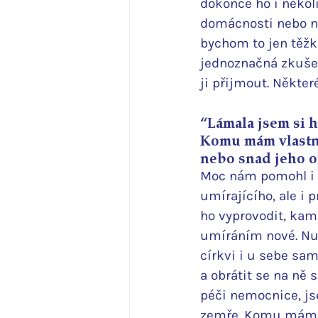
dokonce ho i někol
domácnosti nebo nu
bychom to jen těžko
jednoznačná zkušen
ji přijmout. Někter
“Lámala jsem si h
Komu mám vlastně
nebo snad jeho 
Moc nám pomohl i h
umírajícího, ale i 
ho vyprovodit, kam 
umíráním nové. Nuti
církvi i u sebe sa
a obrátit se na ně
péči nemocnice, js
zemře. Komu mám vl