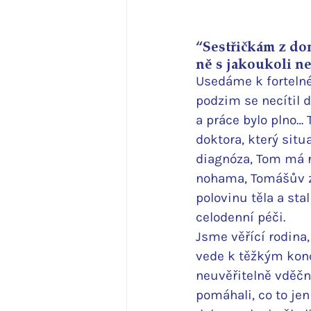
“Sestřičkám z dom
ně s jakoukoli n
Usedáme k fortelné
podzim se necítil 
a práce bylo plno… 
doktora, který situ
diagnóza, Tom má r
nohama, Tomášův zd
polovinu těla a sta
celodenní péči. 
Jsme věřící rodina,
vede k těžkým kon
neuvěřitelně vděčn
pomáhali, co to jen