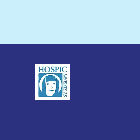
dislavy
3ijub4v