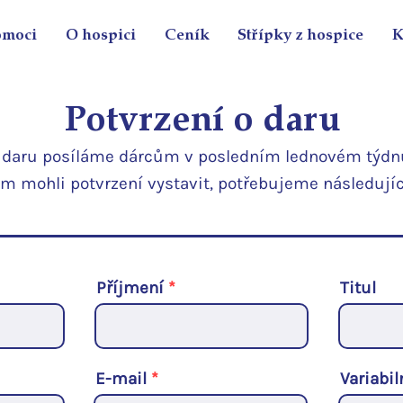
omoci
O hospici
Ceník
Střípky z hospice
K
Pot
vrzení o daru
o daru posíláme dárcům v posledním lednovém týdn
m mohli potvrzení vystavit, potřebujeme následujíc
Příjmení
Titul
E-mail
Variabi