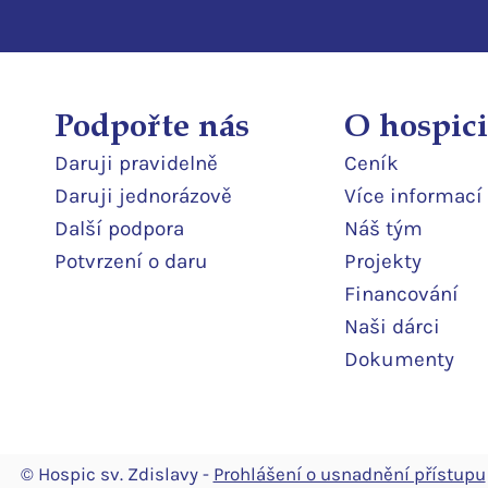
Podpořte nás
O hospici
Daruji pravidelně
Ceník
Daruji jedn
orázově
Více informací
Další podpor
a
Náš tým
Potvrzení o daru
Projekty
Financování
Naši dárci
Dokumenty
© Hospic sv. Zdislavy -
Prohlášení o usnadnění přístupu