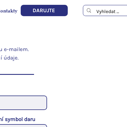
ontakty
DARUJTE
u e-mailem.
í údaje.
lní symbol daru