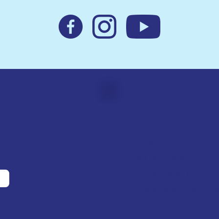
Hospic sv. Z
Pod Perštýnem 321/1
460 01 Liberec
IČO: 28700210
ID d
atové schránky: