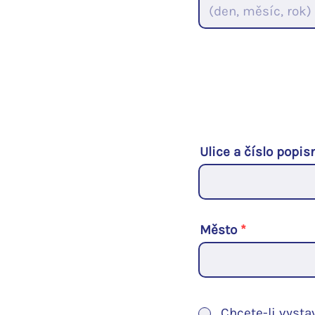
Ulice a číslo popis
Město
Chcete-li vystav