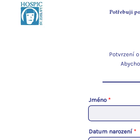
Potřebuji p
Potvrzení 
A
bycho
Jméno
Datum narození