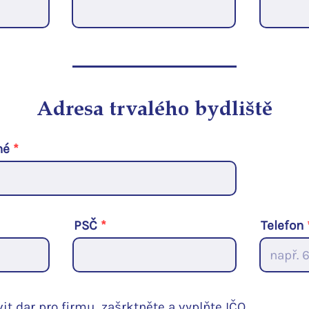
Adresa trvalého bydliště
né
PSČ
Telefon
it dar pro firmu, zašrktněte a vyplňte IČO.