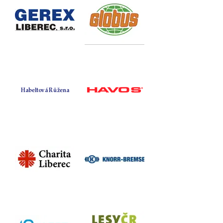
Habeltová Růžena