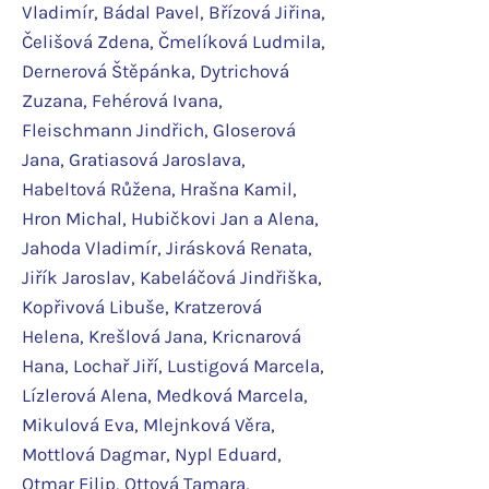
Vladimír, Bádal Pavel, Břízová Jiřina,
Čelišová Zdena, Čmelíková Ludmila,
Dernerová Štěpánka, Dytrichová
Zuzana, Fehérová Ivana,
Fleischmann Jindřich, Gloserová
Jana, Gratiasová Jaroslava,
Habeltová Růžena, Hrašna Kamil,
Hron Michal, Hubičkovi Jan a Alena,
Jahoda Vladimír, Jirásková Renata,
Jiřík Jaroslav, Kabeláčová Jindřiška,
Kopřivová Libuše, Kratzerová
Helena, Krešlová Jana, Kricnarová
Hana, Lochař Jiří, Lustigová Marcela,
Lízlerová Alena, Medková Marcela,
Mikulová Eva, Mlejnková Věra,
Mottlová Dagmar, Nypl Eduard,
Otmar Filip, Ottová Tamara,