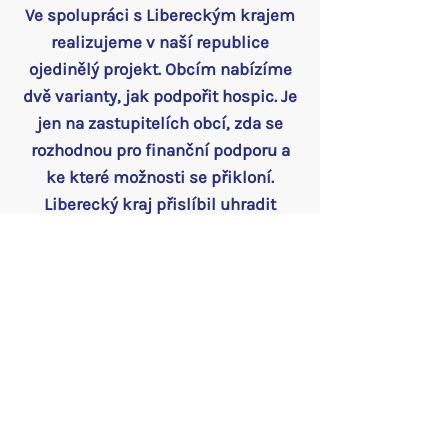
Ve spolupráci s Libereckým krajem
realizujeme v naší republice
ojedinělý projekt. Obcím nabízíme
dvě varianty, jak podpořit hospic. Je
jen na zastupitelích obcí, zda se
rozhodnou pro finanční podporu a
ke které možnosti se přikloní.
Liberecký kraj přislíbil uhradit
polovinu částky v obou variantách:
Podle počtu obyvatel
10 Kč na obyvatele
Podle počtu klientů
400 Kč na den