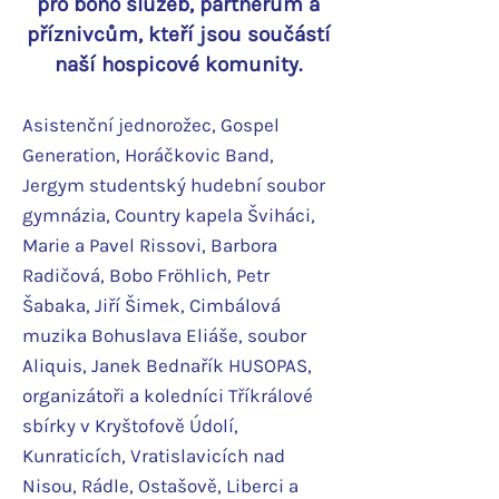
pro bono služeb, partnerům a
příznivcům
, kteří jsou součástí
naší hospicové komunity.
Asistenční jednorožec, Gospel
Generation, Horáčkovic Band,
Jergym studentský hudební soubor
gymnázia, Country kapela Šviháci,
Marie a Pavel Rissovi, Barbora
Radičová, Bobo Fröhlich, Petr
Šabaka, Jiří Šimek, Cimbálová
muzika Bohuslava Eliáše, soubor
Aliquis, Janek Bednařík HUSOPAS,
organizátoři a koledníci Tříkrálové
sbírky v Kryštofově Údolí,
Kunraticích, Vratislavicích nad
Nisou, Rádle, Ostašově, Liberci a