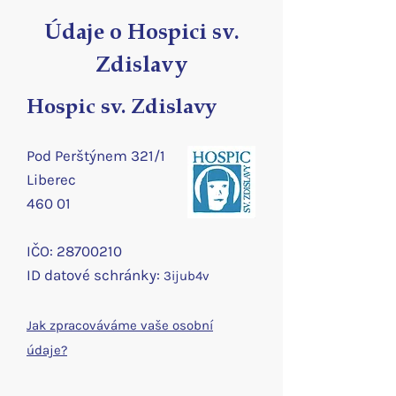
Údaje o Hospici sv.
Zdislavy
Hospic sv. Zdislavy
Pod Perštýnem 321/1
Liberec
460 01
IČO:
28700210
ID d
atové schránky:
3ijub4v
Jak zpracováváme vaše osobní
údaje
?