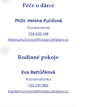
Péče o dárce
PhDr.
Helena Kuličov
á
Fundraiserka
734 435 148
helena.kulicova@hospiczdislavy.cz
Rodinné pokoje
Eva Bartůňková
Koordinátorka
733 741 383
eva.bartunk
ova
@hospiczdislavy.cz