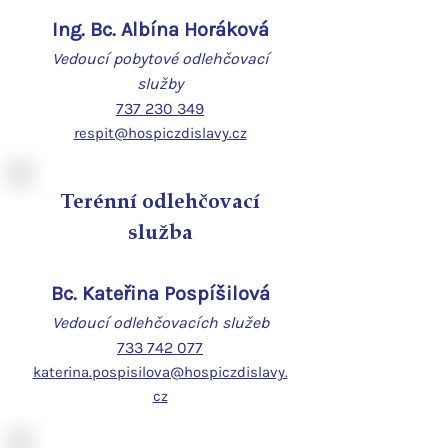
Ing. Bc. Albína Horáková
Vedoucí pobytové odlehčovací
služby
737 230 349
respit@hospiczdislavy.cz
Terénní odlehčovací
služba
Bc. Kateřina Pospíšilová
Vedoucí odlehčovacích služeb
733 742 077
katerina.pospisilova@hospiczdislavy.
cz