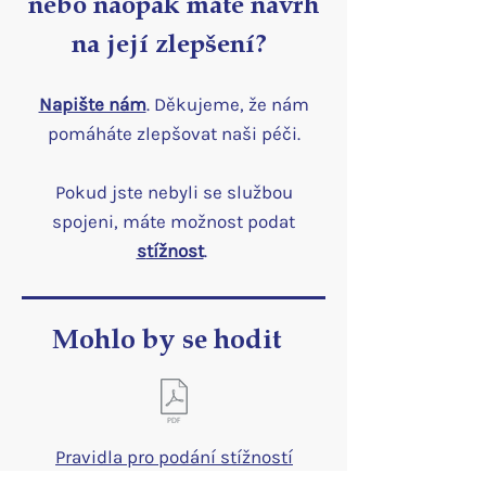
nebo naopak máte návrh
na její zlepšení?
Napište nám
. Děkujeme, že nám
pomáháte zlepšovat n
aši péči.
Pokud jste nebyli se službou
spojeni, máte možnost podat
s
tížnost
.
Mohlo by se hodit
Pravidla pro podání stížností