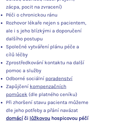
zácpa, pocit na zvracení)
Péči o chronickou ránu
Rozhovor lékaře nejen s pacientem,
ale i s jeho blízkými a doporučení
dalšího postupu
Společné vytváření plánu péče a
cílů léčby
Zprostředkování kontaktu na další
pomoc a služby
Odborné sociální
poradenství
Zapůjčení
kompenzačních
pomůcek
(dle platného ceníku)
Při zhoršení stavu pacienta můžeme
dle jeho potřeby a přání navázat
domácí
či
lůžkovou
hospicovou péčí