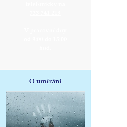
telefonicky na
733 741 213
V pracovní dny
od 9:00 do 15:00
hod.
O umírání