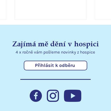
Zajímá mě dění v hospici
4 x ročně vám pošleme
novinky
z hospice
Přihlásit k odběru
Statutární město Liberec
Podě
podporuje hospic
kraj