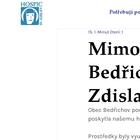
Potřebuji p
15. 1.
Minut čtení: 1
Mimoř
Bedři
Zdisl
Obec Bedřichov pod
poskytla našemu ho
Prostředky byly vy