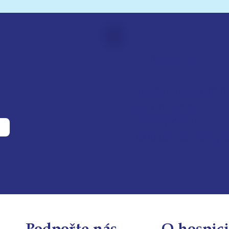
Hospic sv. Z
Pod Perštýnem 321/1
460 01 Liberec
IČO: 28700210
ID d
atové schránky:
Podpořte nás
O hospici