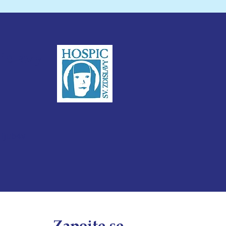
dislavy
3ijub4v
Zapojte se