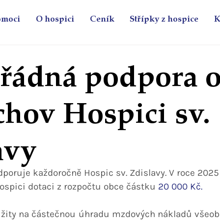
omoci
O hospici
Ceník
Střípky z hospice
K
ádná podpora o
chov Hospici sv.
avy
poruje každoročně Hospic sv. Zdislavy. 
V roce 2025
spici dotaci z rozpočtu obce částku 
20 000 Kč.
užity na částečnou úhradu mzdových nákladů všeobe