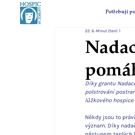
Potřebuji p
22. 6.
Minut čtení: 1
Nada
pomáh
Díky grantu Nadace
polstrování postran
lůžkového hospice 
Někdy jsou to právě
význam. Díky nadač
nástupem teplých l