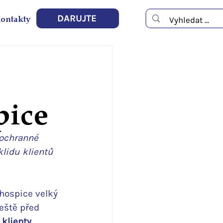
ontakty
DARUJTE
pice
 ochranné 
klidu klientů 
hospice velký 
eště před 
klienty 