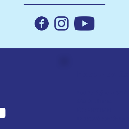
Hospic sv. Z
Pod Perštýnem 321/1
460 01 Liberec
IČO: 28700210
ID d
atové schránky: