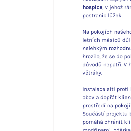
hospice
, v jehož r
postranic lůžek.
Na pokojích našeho
letních měsíců důle
nelehkým rozhodnut
hrozilo, že se do p
důvodů nepatří. V 
větráky.
Instalace sítí pro
obav a dopřát klie
prostředí na pokojíc
Součástí projektu b
pomáhá chránit kli
modřinami, oděrkam