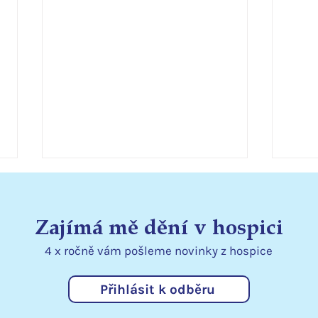
Zajímá mě dění v hospici
4 x ročně vám pošleme
novinky
z hospice
Přihlásit k odběru
Jak dary pomohly hospici v
Nové
roce 2025
odle