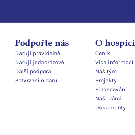
Podpořte nás
O hospici
Daruji pravidelně
Ceník
Daruji jedn
orázově
Více informací
Další podpor
a
Náš tým
Potvrzení o daru
Projekty
Financování
Naši dárci
Dokumenty