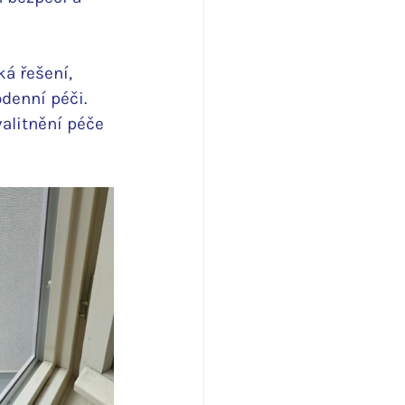
á řešení, 
odenní péči.
alitnění péče 