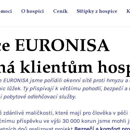
omoci
O hospici
Ceník
Střípky z hospice
K
ce EURONISA
á klientům hos
 EURONISA jsme pořídili okenní sítě proti hmyzu a
ic lůžek. Ty přispívají k většímu pohodlí, bezpečí a 
i pobytové odlehčovací služby.
 zdánlivé maličkosti, které mají pro člověka v péči 
nímu příspěvku ve výši 30 000 korun jsme mohli j
etních dnů realizovat projekt 
Bezpečí a komfort pro 