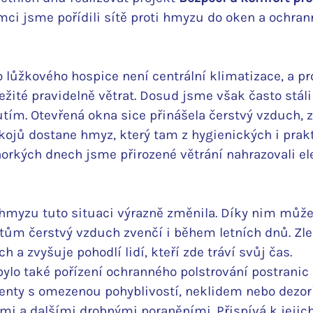
ámci jsme pořídili sítě proti hmyzu do oken a ochran
 lůžkového hospice není centrální klimatizace, a pr
žité pravidelně větrat. Dosud jsme však často stáli
ím. Otevřená okna sice přinášela čerstvý vzduch, z
okojů dostane hmyz, který tam z hygienických i prak
horkých dnech jsme přirozené větrání nahrazovali el
ti hmyzu tuto situaci výrazně změnila. Díky nim můž
ntům čerstvý vzduch zvenčí i během letních dnů. Zle
h a zvyšuje pohodlí lidí, kteří zde tráví svůj čas.
ylo také pořízení ochranného polstrování postranic l
enty s omezenou pohyblivostí, neklidem nebo dezori
i a dalšími drobnými poraněními. Přispívá k jejich