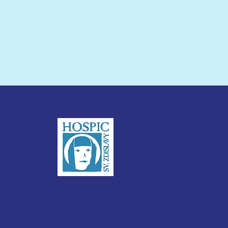
dislavy
3ijub4v