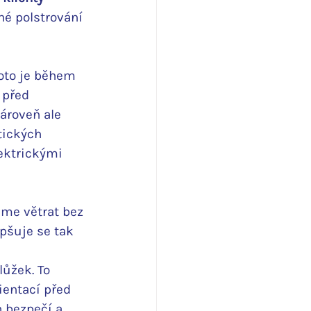
né polstrování 
oto je během 
 před 
ároveň ale 
tických 
ektrickými 
eme větrat bez 
pšuje se tak 
ůžek. To 
entací před 
 bezpečí a 