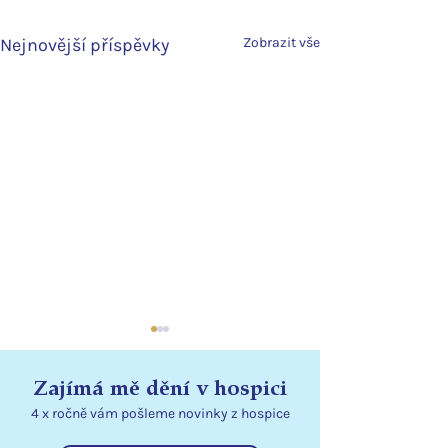
Nejnovější příspěvky
Zobrazit vše
Zajímá mě dění v hospici
4 x ročně vám pošleme
novinky
z hospice