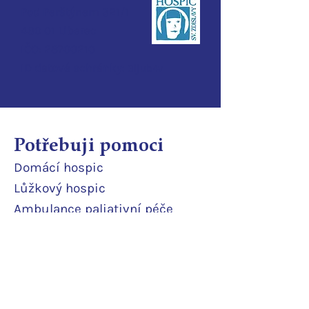
Pod Perštýnem 321/1
460 01 Liberec
IČO:
28700210
ID d
atové schránky:
3ijub4v
Potřebuji pomoci
Domácí
hospic
Lůžkový hosp
ic
Ambulance paliativní péče
Poradna
Půjčovna pomůcek
Terénní odlehčovací služba
Pobytová odlehčovací služba