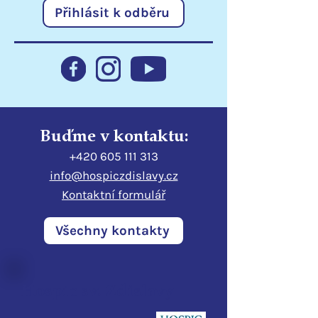
Přihlásit k odběru
Statutární město Liberec
Poděkování
podporuje hospic
Libereckému kr
Buďme v kontaktu:
+420 605 111 313
info@hospiczdislavy.cz
Kontaktní formulář
Všechny kontakty
Hospic sv. Zdislavy