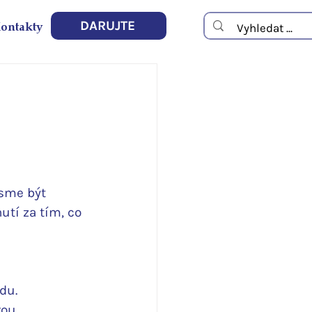
ontakty
DARUJTE
jsme být 
tí za tím, co 
du.
ou.