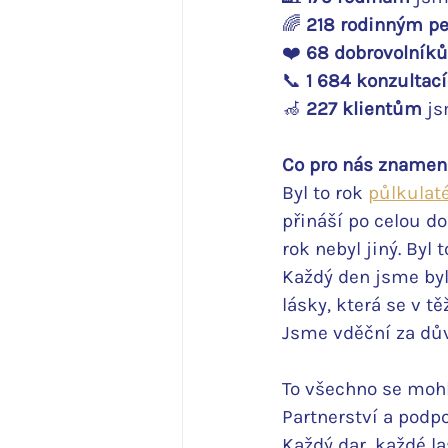
🌈 
218
rodinným
pe
❤️ 
68 dobrovolníků
📞 
1 684 konzultací
🦽 
227 klientům 
js
Co pro nás znamena
Byl to rok 
půlkulat
přináší po celou d
rok nebyl jiný. Byl
Každý den jsme byli
lásky, která se v tě
Jsme vděční za dů
To všechno se mohl
Partnerství a podp
Každý dar, každé l