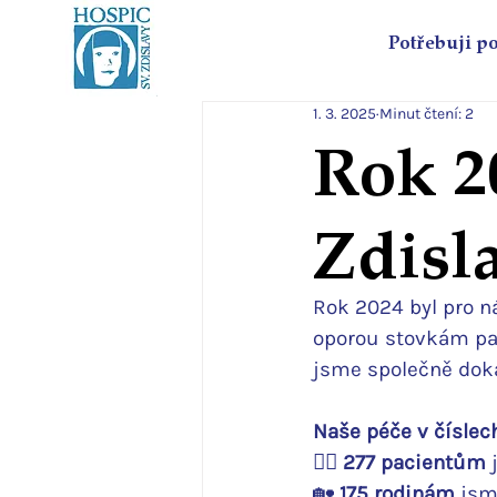
Potřebuji p
1. 3. 2025
Minut čtení: 2
Rok 2
Zdisl
Rok 2024 byl pro n
oporou stovkám pac
jsme společně doká
Naše péče v číslec
👨‍⚕️ 
277 pacientům
 
🏡 
175 rodinám
 jsm