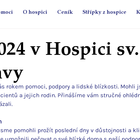
omoci
O hospici
Ceník
Střípky z hospice
K
024 v Hospici sv.
avy
ás rokem pomoci, podpory a lidské blízkosti. Mohli 
ientů a jejich rodin. Přinášíme vám stručné ohlédnu
zali.
h
jsme pomohli prožít poslední dny v důstojnosti a kli
e umožnili pečovat o své blízké doma s naší podpor