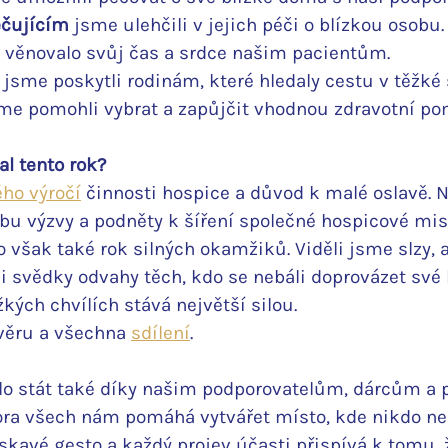
čujícím
 jsme ulehčili v jejich péči o blízkou osobu.
 věnovalo svůj čas a srdce našim pacientům.
 jsme poskytli rodinám, které hledaly cestu v těžké 
me pomohli vybrat a zapůjčit vhodnou zdravotní p
l tento rok?
ého výročí
 činnosti hospice a důvod k malé oslavě. 
obu výzvy a podněty k šíření společné hospicové mise
 to však také rok silných okamžiků. Viděli jsme slzy, 
 svědky odvahy těch, kdo se nebáli doprovázet své b
žkých chvílích stává největší silou.
věru a všechna 
sdílení
. 
o stát také díky našim podporovatelům, dárcům a p
ora všech nám pomáhá vytvářet místo, kde nikdo ne
askavé gesto a každý projev účasti přispívá k tomu