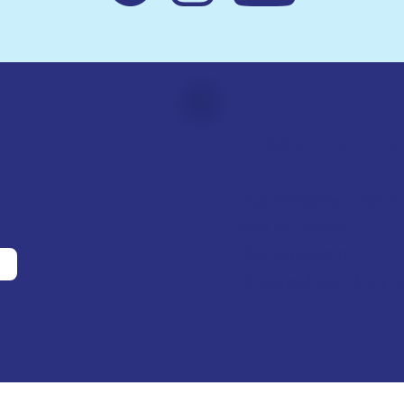
Hospic sv. Z
Pod Perštýnem 321/1
460 01 Liberec
IČO: 28700210
ID d
atové schránky: