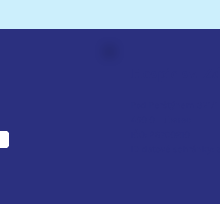
Hospic sv. Z
Pod Perštýnem 321/1
460 01 Liberec
IČO: 28700210
ID d
atové schránky: