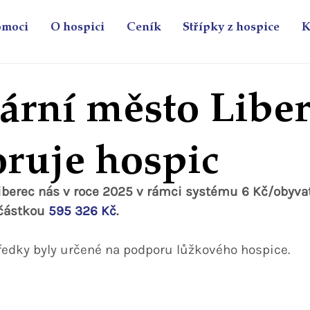
omoci
O hospici
Ceník
Střípky z hospice
K
tární město Libe
ruje hospic
iberec nás v roce 2025 v rámci systému 6 Kč/obyvat
částkou 
595 326 Kč
.
tředky byly určené na podporu lůžkového hospice.