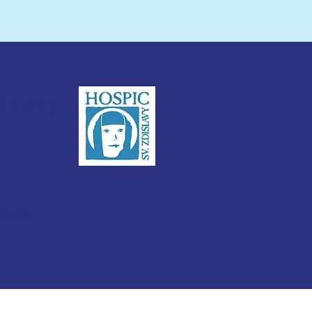
dislavy
3ijub4v