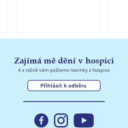
Zajímá mě dění v hospici
4 x ročně vám pošleme
novinky
z hospice
Přihlásit k odběru
Poděkování Libereckému
Libe
kraji
lůžk