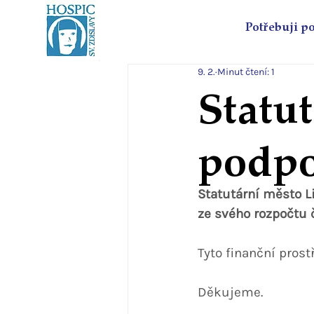
Potřebuji p
9. 2.
Minut čtení: 1
Statu
podpo
Statutární město L
ze svého rozpočtu 
Tyto finanční pros
Děkujeme.