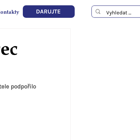
ontakty
DARUJTE
rec
ele podpořilo 