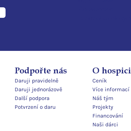
460 01 Liberec
IČO: 28700210
ID d
atové schránky:
Podpořte nás
O hospici
Daruji pravidelně
Ceník
Daruji jedn
orázově
Více informací
Další podpor
a
Náš tým
Potvrzení o daru
Projekty
Financování
Naši dárci