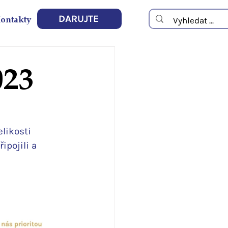
ontakty
DARUJTE
023
 
likosti 
pojili a 