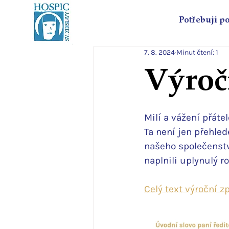
Potřebuji p
7. 8. 2024
Minut čtení: 1
Výročn
Milí a vážení přáte
Ta není jen přehled
našeho společenství
naplnili uplynulý ro
Celý text výroční z