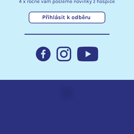
4 x ročně vám pošleme
novinky
z hospice
Přihlásit k odběru
Jarní den v Hospici sv.
Hosp
Zdislavy
řeč 
soci
Hospic sv. Z
Pod Perštýnem 321/1