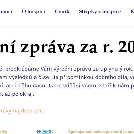
omoci
O hospici
Ceník
Střípky z hospice
K
í zpráva za r. 2
lé, předkládáme Vám výroční zprávu za uplynulý rok.
em výsledků a čísel. Je připomínkou dobrého díla, ve
, ale i běhu času. Jsme vděční všem, kteří k nám při
k až po okraj.
právy najdete zde.