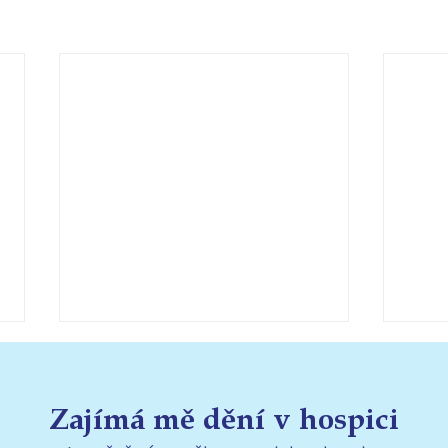
Zajímá mě dění v hospici