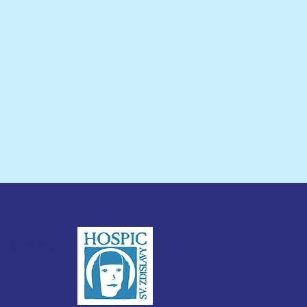
ic zblízka - společná
napříč zdravotní a
ální péčí
dislavy