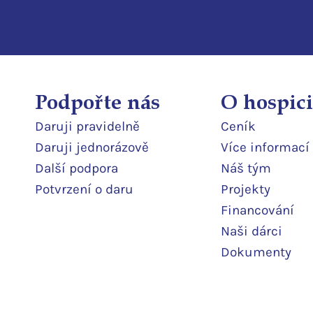
Podpořte nás
O hospici
Daruji pravidelně
Ceník
Daruji jedn
orázově
Více informací
Další podpor
a
Náš tým
Potvrzení o daru
Projekty
Financování
Naši dárci
Dokumenty