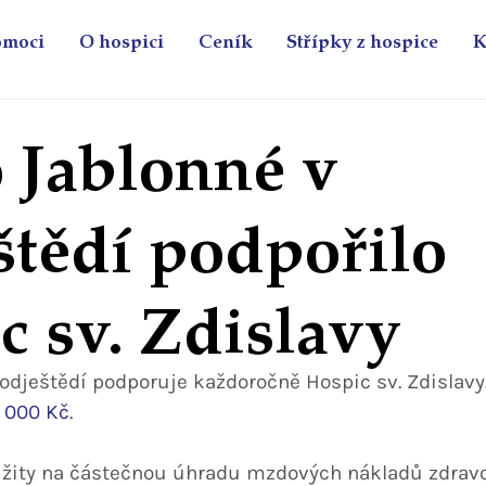
omoci
O hospici
Ceník
Střípky z hospice
K
 Jablonné v
štědí podpořilo
c sv. Zdislavy
odještědí podporuje každoročně Hospic sv. Zdislavy.
 000 Kč
.
užity na částečnou úhradu mzdových nákladů zdravo