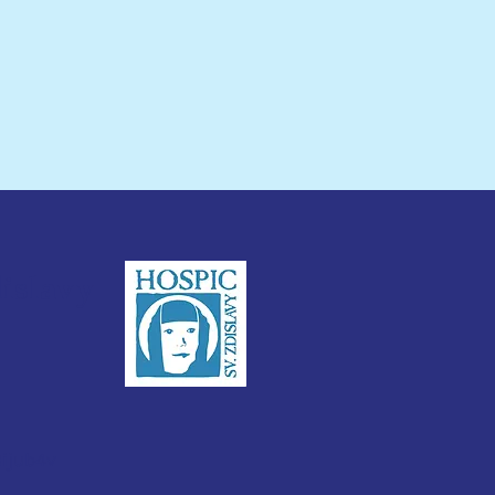
i
dislavy
3ijub4v