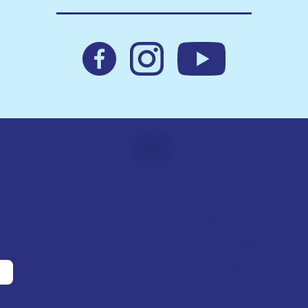
podporuje hospic
kraj
Hospic sv. Z
Pod Perštýnem 321/1
460 01 Liberec
IČO: 28700210
ID d
atové schránky: