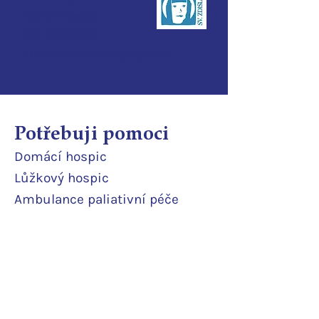
460 01 Liberec
IČO:
28700210
ID d
atové schránky:
3ijub4v
Potřebuji pomoci
Domácí
hospic
Lůžkový hosp
ic
Ambulance paliativní péče
Poradna
Půjčovna pomůcek
Terénní odlehčovací služba
Pobytová odlehčovací služba
Rodinné pokoje