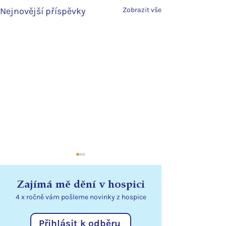
Nejnovější příspěvky
Zobrazit vše
Zajímá mě dění v hospici
4 x ročně vám pošleme
novinky
z hospice
Přihlásit k odběru