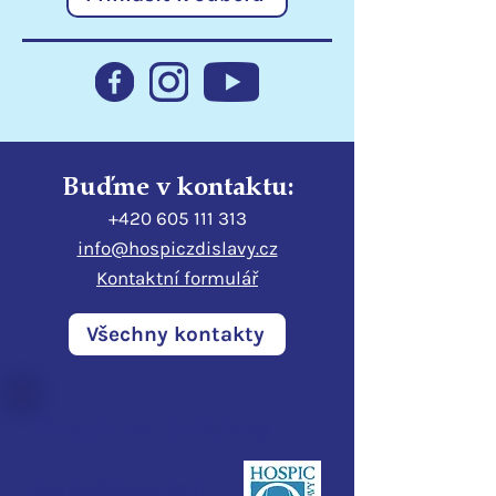
Statutární město Liberec
Poděkování
podporuje hospic
Libereckému kr
Buďme v kontaktu:
+420 605 111 313
info@hospiczdislavy.cz
Kontaktní formulář
Všechny kontakty
Hospic sv. Zdislavy
Pod Perštýnem 321/1