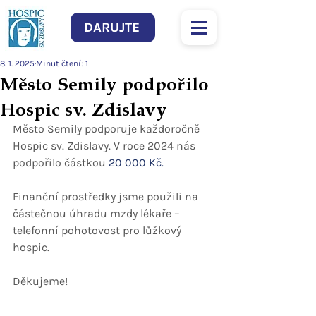
DARUJTE
8. 1. 2025
Minut čtení: 1
Město Semily podpořilo
Hospic sv. Zdislavy
Město Semily podporuje každoročně 
Hospic sv. Zdislavy. V roce 2024 nás 
podpořilo částkou 
20 000 Kč.
Finanční prostředky jsme použili na 
částečnou úhradu mzdy lékaře – 
telefonní pohotovost pro lůžkový 
hospic.
Děkujeme!