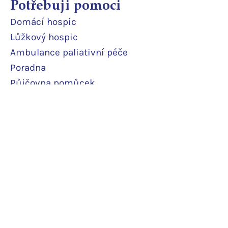
Potřebuji pomoci
Domácí
hospic
Lůžkový hosp
ic
Ambulance paliativní péče
Poradna
Půjčovna pomůcek
Terénní odlehčovací služba
Pobytová odlehčovací služba
Rodinné pokoje
Podpořte nás
Daruji pravidelně
Daruji jedn
orázově
Další podpor
a
Potvrzení o daru