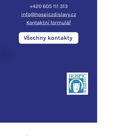
+420 605 111 313
info@hospiczdislavy.cz
Kontaktní formulář
Všechny kontakty
Hospic sv. Zdislavy
Pod Perštýnem 321/1
460 01 Liberec
IČO:
28700210
ID d
atové schránky:
3ijub4v