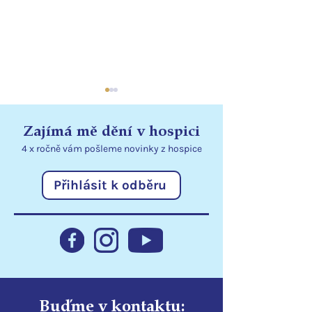
Zajímá mě dění v hospici
4 x ročně vám pošleme
novinky
z hospice
Přihlásit k odběru
Statutární město Liberec
Poděkování
podporuje hospic
Libereckému kr
Buďme v kontaktu: