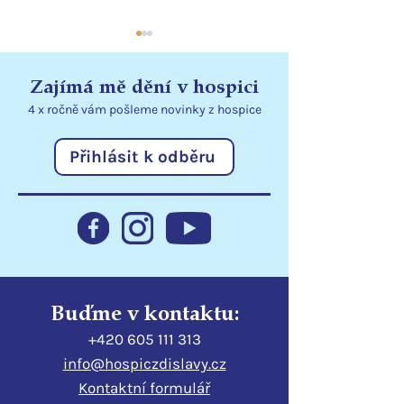
Zajímá mě dění v hospici
4 x ročně vám pošleme
novinky
z hospice
Přihlásit k odběru
Nadace EURONISA
Přenosné dávk
pomáhá klientům
rozšiřují možno
hospice
v lůžkovém hos
Buďme v kontaktu:
+420 605 111 313
info@hospiczdislavy.cz
Kontaktní formulář