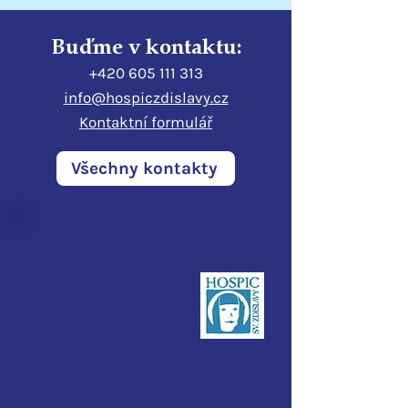
Buďme v kontaktu:
+420 605 111 313
info@hospiczdislavy.cz
Kontaktní formulář
Všechny kontakty
Hospic sv. Zdislavy
Pod Perštýnem 321/1
460 01 Liberec
IČO:
28700210
ID d
atové schránky:
3ijub4v