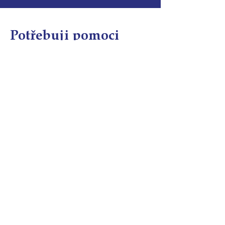
Potřebuji pomoci
Domácí
hospic
Lůžkový hosp
ic
Ambulance paliativní péče
Poradna
Půjčovna pomůcek
Terénní odlehčovací služba
Pobytová odlehčovací služba
Rodinné pokoje
Podpořte nás
Daruji pravidelně
Daruji jedn
orázově