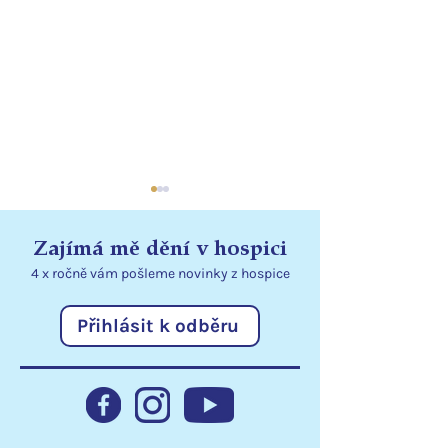
Zajímá mě dění v hospici
4 x ročně vám pošleme
novinky
z hospice
Přihlásit k odběru
Nadace EURONISA
Přenosné dávk
pomáhá klientům
rozšiřují možno
hospice
v lůžkovém hos