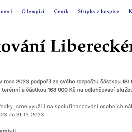
omoci
O hospici
Ceník
Střípky z hospice
K
ování Libereck
 v roce 2023 podpořil ze svého rozpočtu částkou 181 
 terénní a částkou 163 000 Kč na odlehčovací služb
tředky jsme využili na spolufinancování osobních ná
023 do 31. 12. 2023
rství!