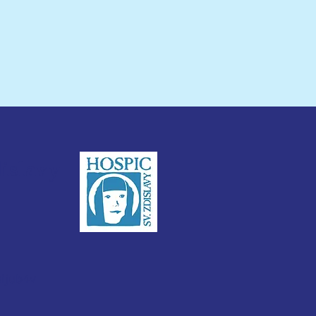
dislavy
3ijub4v