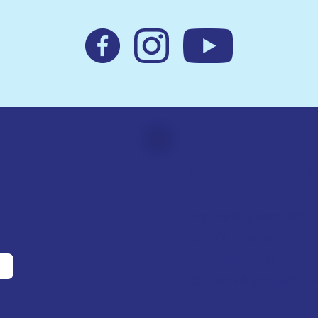
Hospic sv. Z
Pod Perštýnem 321/1
460 01 Liberec
IČO: 28700210
ID d
atové schránky: