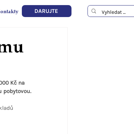
ontakty
DARUJTE
ému
000 Kč na 
u pobytovou.
kladů 