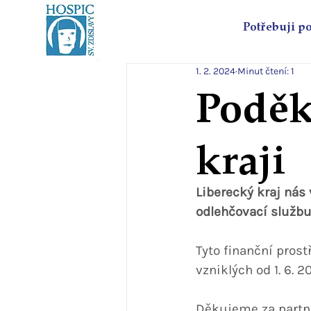
Potřebuji p
1. 2. 2024
Minut čtení: 1
Poděk
kraji
Liberecký kraj nás
odlehčovací službu
Tyto finanční pros
vzniklých od 1. 6. 2
Děkujeme za partne