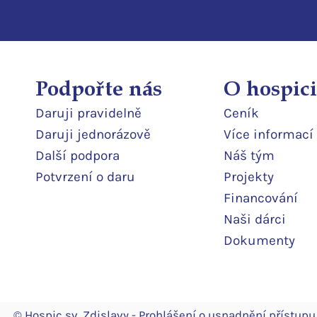
Podpořte nás
O hospici
Daruji pravidelně
Ceník
Daruji jedn
orázově
Více informací
Další podpor
a
Náš tým
Potvrzení o daru
Projekty
Financování
Naši dárci
Dokumenty
© Hospic sv. Zdislavy -
Prohlášení o usnadnění přístupu