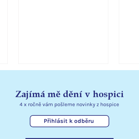
Zajímá mě dění v hospici
4 x ročně vám pošleme
novinky
z hospice
Přihlásit k odběru
Statutární město Liberec
Podě
podporuje hospic
kraj