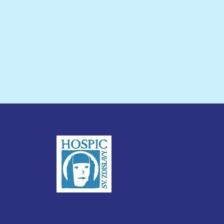
osné dávkovače
iřují možnosti péče v
ovém hospici
dislavy