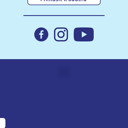
Nadace EURONISA pomáhá
Přen
klientům hospice
rozš
lůžk
Hospic sv. Z
Pod Perštýnem 321/1
460 01 Liberec
IČO: 28700210