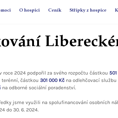
omoci
O hospici
Ceník
Střípky z hospice
K
ování Libereck
 v roce 2024 podpořil za svého rozpočtu částkou 
501
 terénní, částkou 
301 000 Kč
 na odlehčovací službu
č
 na odborné sociální poradenství.
tředky jsme využili na spolufinancování osobních ná
024 do 30. 6. 2024.