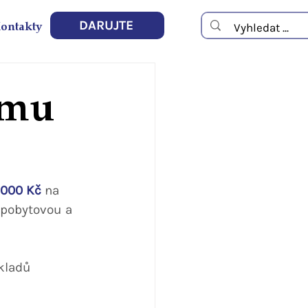
ontakty
DARUJTE
ému
 000 Kč
 na 
 pobytovou a 
kladů 