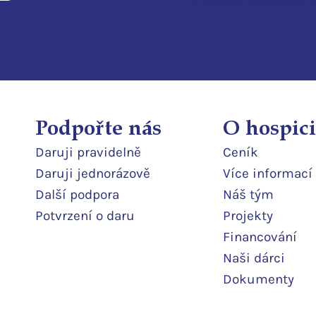
ID d
atové schránky:
Podpořte nás
O hospici
Daruji pravidelně
Ceník
Daruji jedn
orázově
Více informací
Další podpor
a
Náš tým
Potvrzení o daru
Projekty
Financování
Naši dárci
Dokumenty