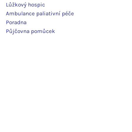
Lůžkový hosp
ic
Ambulance paliativní péče
Poradna
Půjčovna pomůcek
Terénní odlehčovací služba
Pobytová odlehčovací služba
Rodinné pokoje
Podpořte nás
Daruji pravidelně
Daruji jedn
orázově
Další podpor
a
Potvrzení o daru
O hospici
Ceník