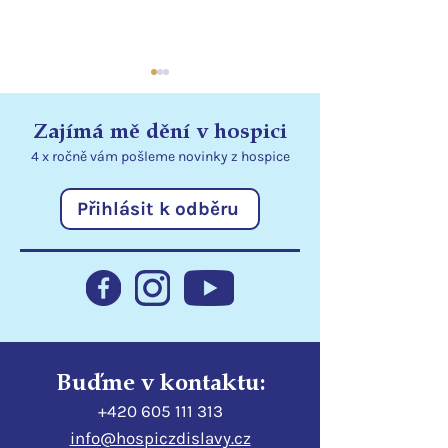
Zajímá mě dění v hospici
4 x ročně vám pošleme
novinky
z hospice
Přihlásit k odběru
Statutární město Liberec
Poděkování
podporuje hospic
Libereckému kr
Buďme v kontaktu:
+420 605 111 313
info@hospiczdislavy.cz