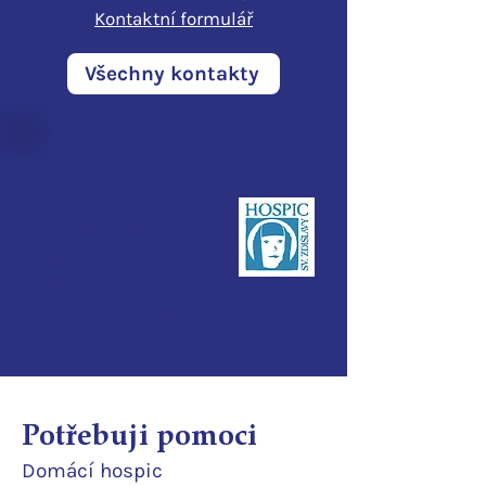
Kontaktní formulář
Všechny kontakty
Hospic sv. Zdislavy
Pod Perštýnem 321/1
460 01 Liberec
IČO:
28700210
ID d
atové schránky:
3ijub4v
Potřebuji pomoci
Domácí
hospic