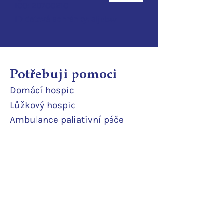
IČO:
28700210
ID d
atové schránky:
3ijub4v
Potřebuji pomoci
Domácí
hospic
Lůžkový hosp
ic
Ambulance paliativní péče
Poradna
Půjčovna pomůcek
Terénní odlehčovací služba
Pobytová odlehčovací služba
Rodinné pokoje
Podpořte nás