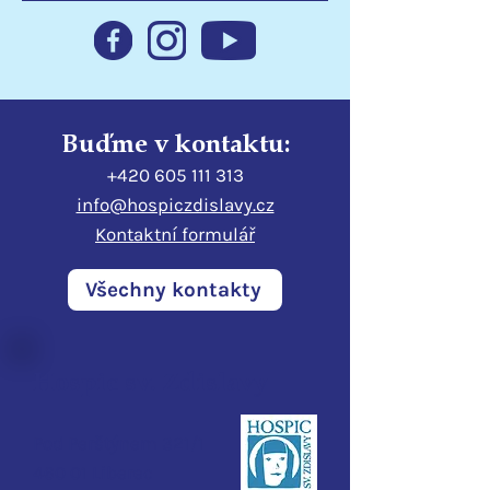
podporuje hospic
Libereckému kr
Buďme v kontaktu:
+420 605 111 313
info@hospiczdislavy.cz
Kontaktní formulář
Všechny kontakty
Hospic sv. Zdislavy
Pod Perštýnem 321/1
460 01 Liberec