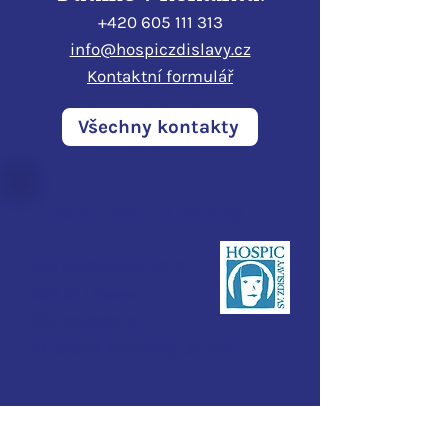
+420 605 111 313
info@hospiczdislavy.cz
Kontaktní formulář
Všechny kontakty
Hospic sv. Zdislavy
Pod Perštýnem 321/1
460 01 Liberec
IČO:
28700210
ID d
atové schránky:
3ijub4v