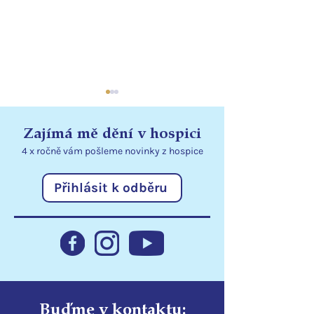
Zajímá mě dění v hospici
4 x ročně vám pošleme
novinky
z hospice
Přihlásit k odběru
Statutární město Liberec
Poděkování
podporuje hospic
Libereckému kr
Buďme v kontaktu: