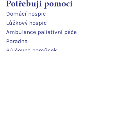
Potřebuji pomoci
Domácí
hospic
Lůžkový hosp
ic
Ambulance paliativní péče
Poradna
Půjčovna pomůcek
Terénní odlehčovací služba
Pobytová odlehčovací služba
Rodinné pokoje
Podpořte nás
Daruji pravidelně
Daruji jedn
orázově
Další podpor
a
Potvrzení o daru