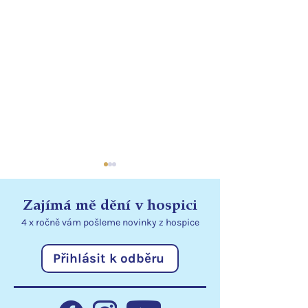
Zajímá mě dění v hospici
4 x ročně vám pošleme
novinky
z hospice
Přihlásit k odběru
Statutární město Liberec
Poděkování
podporuje hospic
Libereckému kr