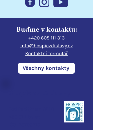
Buďme v kontaktu:
+420 605 111 313
info@hospiczdislavy.cz
Kontaktní formulář
Všechny kontakty
Hospic sv. Zdislavy
Pod Perštýnem 321/1
460 01 Liberec
IČO:
28700210