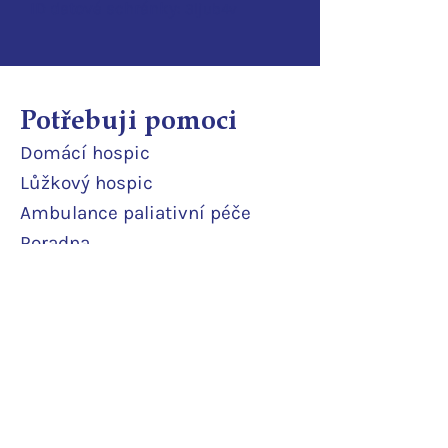
ID d
atové schránky:
3ijub4v
Potřebuji pomoci
Domácí
hospic
Lůžkový hosp
ic
Ambulance paliativní péče
Poradna
Půjčovna pomůcek
Terénní odlehčovací služba
Pobytová odlehčovací služba
Rodinné pokoje
Podpořte nás
Daruji pravidelně