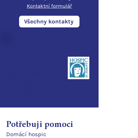
Kontaktní formulář
Všechny kontakty
Hospic sv. Zdislavy
Pod Perštýnem 321/1
460 01 Liberec
IČO:
28700210
ID d
atové schránky:
3ijub4v
Potřebuji pomoci
Domácí
hospic