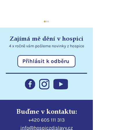
Zajímá mě dění v hospici
4 x ročně vám pošleme
novinky
z hospice
Přihlásit k odběru
Statutární město Liberec
Poděkování
podporuje hospic
Libereckému kr
Buďme v kontaktu:
+420 605 111 313
info@hospiczdislavy.cz