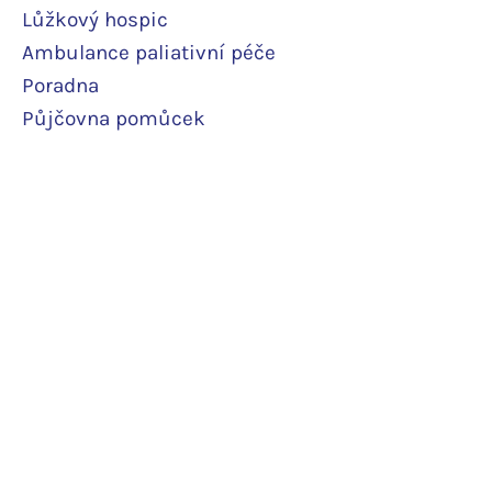
Lůžkový hosp
ic
Ambulance paliativní péče
Poradna
Půjčovna pomůcek
Terénní odlehčovací služba
Pobytová odlehčovací služba
Rodinné pokoje
Podpořte nás
Daruji pravidelně
Daruji jedn
orázově
Další podpor
a
Potvrzení o daru
O hospici
Ceník