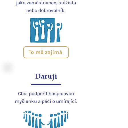
jako zaměstnanec, stážista
nebo dobrovolník.
To mě zajímá
Daruji
Chci podpořit hospicovou
myšlenku a péči o umírající.