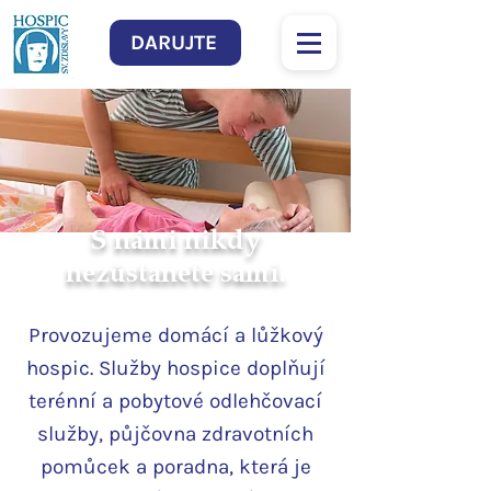
DARUJTE
S námi nikdy
nezůstanete sami.
Provozujeme domácí a lůžkový
hospic. Služby hospice doplňují
terénní a pobytové odlehčovací
služby, půjčovna zdravotních
pomůcek a poradna, která je