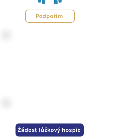
Podpořím
Potřebujete pomoci?
6
0
5
11 13 13
Denně od 7:00 do
21:00
Požádejte o péči
Žádost lůžkový hospic